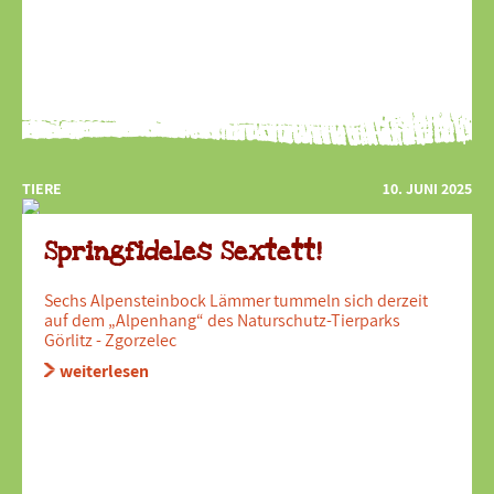
TIERE
10. JUNI 2025
Springfideles Sextett!
Sechs Alpensteinbock Lämmer tummeln sich derzeit
auf dem „Alpenhang“ des Naturschutz-Tierparks
Görlitz - Zgorzelec
weiterlesen