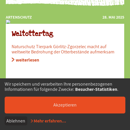
ARTENSCHUTZ
28. MAI 2025
Weltottertag
Naturschutz Tierpark Görlitz-Zgorzelec macht auf
weltweite Bedrohung der Otterbestände aufmerksam
weiterlesen
Wir speichern und verarbeiten Ihre personenbezogenen
Informationen für folgende Zwecke:
Besucher-Statistiken
.
Akzeptieren
Ablehnen
Mehr erfahren
...