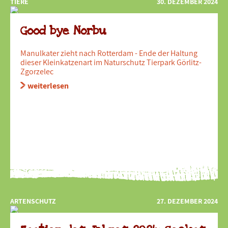
TIERE
30. DEZEMBER 2024
Good bye Norbu
Manulkater zieht nach Rotterdam - Ende der Haltung
dieser Kleinkatzenart im Naturschutz Tierpark Görlitz-
Zgorzelec
weiterlesen
ARTENSCHUTZ
27. DEZEMBER 2024