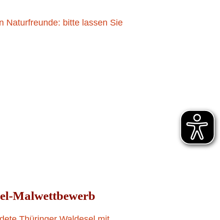
n Naturfreunde: bitte lassen Sie
16. JULI 2023
sel-Malwettbewerb
rdete Thüringer Waldesel mit