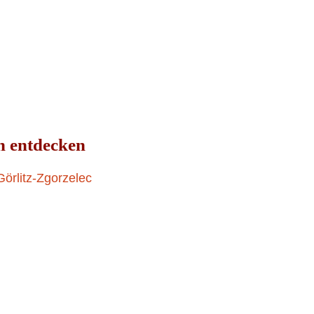
20. JUNI 2023
n entdecken
örlitz-Zgorzelec