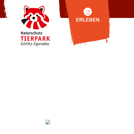
ERLEBEN
BESU
Tiere
Anfa
Tibetbären für
Öffnung
Görlitz
Zoop
Tibetdorf
Pre
Oberlausitzer
Online-
Bauernhof
Hallo 
Highlights
Fütterun
Indoor-
Entdeckerwelt
Gastro
"Wild Love
Stories"
Urlaub 
Natur-Schau-
Buchungs
TIERE
Spiel-Plätze
exklusive
Tierbegegnungen