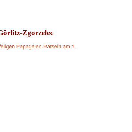
01. JUNI 2023
örlitz-Zgorzelec
feligen Papageien-Rätseln am 1.