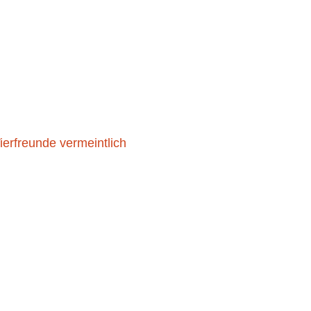
06. JUNI 2023
Tierfreunde vermeintlich