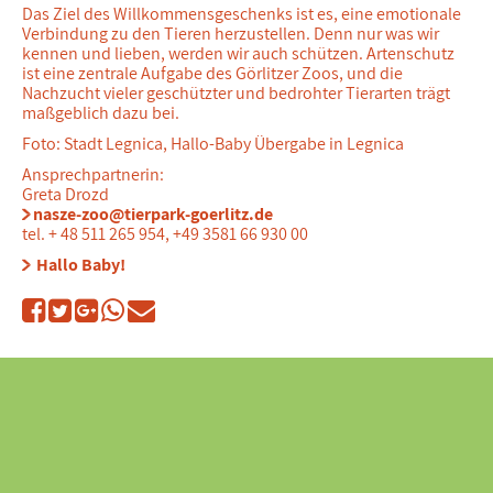
Das Ziel des Willkommensgeschenks ist es, eine emotionale
Verbindung zu den Tieren herzustellen. Denn nur was wir
kennen und lieben, werden wir auch schützen. Artenschutz
ist eine zentrale Aufgabe des Görlitzer Zoos, und die
Nachzucht vieler geschützter und bedrohter Tierarten trägt
maßgeblich dazu bei.
Foto: Stadt Legnica, Hallo-Baby Übergabe in Legnica
Ansprechpartnerin:
Greta Drozd
nasze-zoo@tierpark-goerlitz.de
tel. + 48 511 265 954, +49 3581 66 930 00
Hallo Baby!