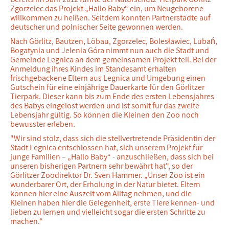
Zgorzelec das Projekt „Hallo Baby“ ein, um Neugeborene
willkommen zu heißen. Seitdem konnten Partnerstädte auf
deutscher und polnischer Seite gewonnen werden.
Nach Görlitz, Bautzen, Löbau, Zgorzelec, Bolesławiec, Lubań,
Bogatynia und Jelenia Góra nimmt nun auch die Stadt und
Gemeinde Legnica an dem gemeinsamen Projekt teil. Bei der
Anmeldung ihres Kindes im Standesamt erhalten
frischgebackene Eltern aus Legnica und Umgebung einen
Gutschein für eine einjährige Dauerkarte für den Görlitzer
Tierpark. Dieser kann bis zum Ende des ersten Lebensjahres
des Babys eingelöst werden und ist somit für das zweite
Lebensjahr gültig. So können die Kleinen den Zoo noch
bewusster erleben.
"Wir sind stolz, dass sich die stellvertretende Präsidentin der
Stadt Legnica entschlossen hat, sich unserem Projekt für
junge Familien – „Hallo Baby“ - anzuschließen, dass sich bei
unseren bisherigen Partnern sehr bewährt hat", so der
Görlitzer Zoodirektor Dr. Sven Hammer. „Unser Zoo ist ein
wunderbarer Ort, der Erholung in der Natur bietet. Eltern
können hier eine Auszeit vom Alltag nehmen, und die
Kleinen haben hier die Gelegenheit, erste Tiere kennen- und
lieben zu lernen und vielleicht sogar die ersten Schritte zu
machen.“