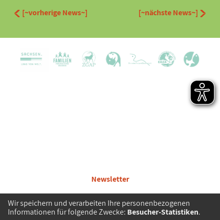
[~vorherige News~]
[~nächste News~]
Karriere
Partner
Kontakt
Presse
Zertifizierungen und Preise
Newsletter
Besucherordnung
Wir speichern und verarbeiten Ihre personenbezogenen
Datenschutz
Informationen für folgende Zwecke:
Besucher-Statistiken
.