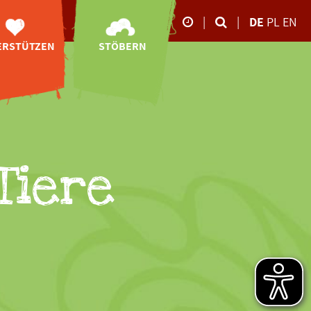
|
|
DE
PL
EN
ERSTÜTZEN
STÖBERN
Unsere Öffnungszeite
Neubau
Online-Shop
26.10.-02.11.2025
ibetbären-
Videos
Anlage
09:00-17:00 Uhr
Impressionen
Spenden
März bis Oktober
Storchen-Tagebuch
tenschaften
09:00 - 18:00 Uhr
Downloads
ponsoring
Tiere
November bis Februar
09:00 - 16:00 Uhr
Newsletter-
ity-Shopping
Anmeldung
en ohne Geld
Ehrenamt
eundeskreis
rbschaften
denbescheid