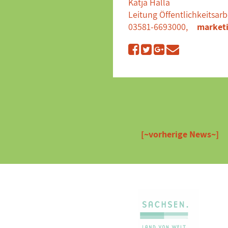
Katja Halla
Leitung Öffentlichkeitsarb
03581-6693000,
marketi
[~vorherige News~]