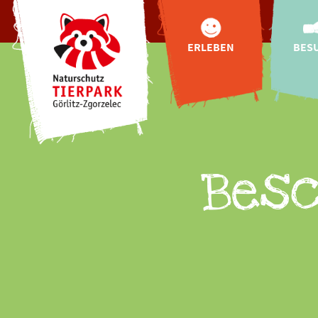
ERLEBEN
BES
Tiere
Anf
Tibetbären für
Öffnung
Görlitz
Zoo
Tibetdorf
Pre
Oberlausitzer
Online-
Bauernhof
Besc
Hallo
Highlights
Fütterun
Indoor-
Entdeckerwelt
Gastr
"Wild Love Stories"
Urlaub
Natur-Schau-Spiel-
Plätze
Buchung
exklusive
Tierbegegnungen