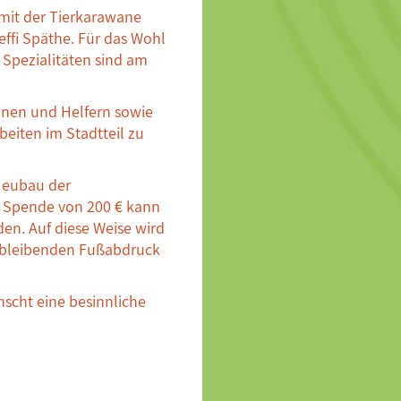
mit der Tierkarawane
effi Späthe. Für das Wohl
 Spezialitäten sind am
nnen und Helfern sowie
eiten im Stadtteil zu
 Neubau der
ne Spende von 200 € kann
en. Auf diese Weise wird
n bleibenden Fußabdruck
nscht eine besinnliche