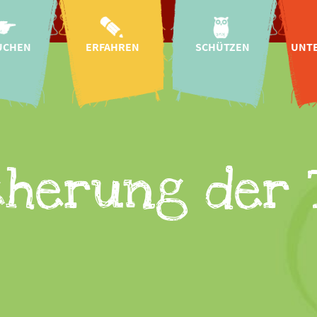
UCHEN
ERFAHREN
SCHÜTZEN
UNT
ahrt
Aktuelles
Arten- &
Naturschutz
T
szeiten
Kindergärten &
Schulen
Wildtier-
plan
Auffangstation
Bildung für
ise
nachhaltige
Regionale Projekte
Pa
Entwicklung
Tickets
Internationale
S
herung der 
Mission &
Projekte
 Baby!
Char
Geschichte
Artenschutz-
gszeiten
Helf
Forschung
Kampagnen
onomie
CICOlino
Insektengarten
 im Zoo
Fr
Tierschutz
sanfrage
E
Artenschutz-
Spenden
Spen