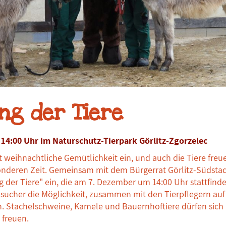
ng der Tiere
14:00 Uhr im Naturschutz-Tierpark Görlitz-Zgorzelec
t weihnachtliche Gemütlichkeit ein, und auch die Tiere freue
nderen Zeit. Gemeinsam mit dem Bürgerrat Görlitz-Südstadt
g der Tiere" ein, die am 7. Dezember um 14:00 Uhr stattfind
ucher die Möglichkeit, zusammen mit den Tierpflegern auf
. Stachelschweine, Kamele und Bauernhoftiere dürfen sich 
 freuen.