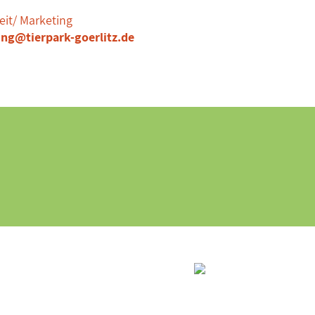
eit/ Marketing
ng@tierpark-goerlitz.de