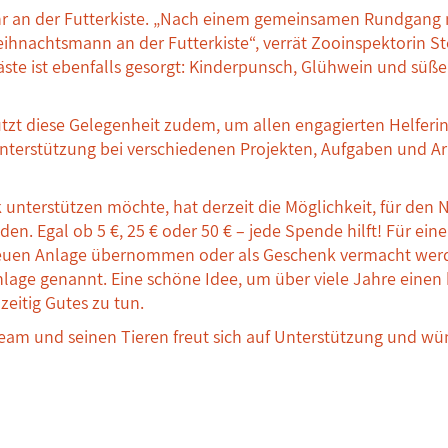
Uhr an der Futterkiste. „Nach einem gemeinsamen Rundgang 
ihnachtsmann an der Futterkiste“, verrät Zooinspektorin St
ste ist ebenfalls gesorgt: Kinderpunsch, Glühwein und süße
tzt diese Gelegenheit zudem, um allen engagierten Helferi
terstützung bei verschiedenen Projekten, Aufgaben und Arb
k unterstützen möchte, hat derzeit die Möglichkeit, für den
en. Egal ob 5 €, 25 € oder 50 € – jede Spende hilft! Für ei
 neuen Anlage übernommen oder als Geschenk vermacht werd
lage genannt. Eine schöne Idee, um über viele Jahre eine
zeitig Gutes zu tun.
eam und seinen Tieren freut sich auf Unterstützung und wü