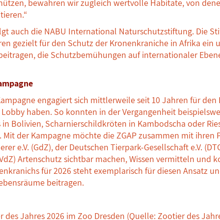
hützen, bewahren wir zugleich wertvolle Habitate, von den
tieren.“
lgt auch die NABU International Naturschutzstiftung. Die S
hren gezielt für den Schutz der Kronenkraniche in Afrika ein
eitragen, die Schutzbemühungen auf internationaler Eben
Kampagne
Kampagne engagiert sich mittlerweile seit 10 Jahren für den
ke Lobby haben. So konnten in der Vergangenheit beispielswei
 in Bolivien, Scharnierschildkröten in Kambodscha oder Ries
den. Mit der Kampagne möchte die ZGAP zusammen mit ihren 
rer e.V. (GdZ), der Deutschen Tierpark-Gesellschaft e.V. (
(VdZ) Artenschutz sichtbar machen, Wissen vermitteln und ko
nenkranichs für 2026 steht exemplarisch für diesen Ansatz u
 Lebensräume beitragen.
 des Jahres 2026 im Zoo Dresden (Quelle: Zootier des Jahr