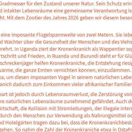
 Gradmesser für den Zustand unserer Natur. Sein Schutz erin
und intakter Lebensräume eine gemeinsame Verantwortung ist
ht. Mit dem Zootier des Jahres 2026 geben wir diesem beso
eine imposante Flügelspannweite von zwei Metern. Sie lebe
nd Wächter über die Gesundheit der Menschen und des Viehs 
rehrt. In Uganda ziert der Kronenkranich als Wappentier so
rtschritt und Frieden, in Ruanda und Burundi steht er für G
schreckenjäger helfen Kronenkraniche, die Entstehung riesi
rme, die ganze Ernten vernichten können, einzudämmen.
rika, um diesen imposanten Vogel in seinem natürlichen Leb
ranich dadurch zum Einkommen vieler afrikanischer Familien
hart ist jedoch durch Lebensraumverlust, die Zerstörung v
ihre natürlichen Lebensräume zunehmend gefährdet. Auch de
tschaft, die Kollision mit Stromleitungen, der illegale inte
 durch den Menschen zur Verwendung als Nahrungsmittel od
d Hotelgärten tragen dazu bei, dass die Kronenkranichbest
kgehen. So nahm die Zahl der Kronenkraniche etwa in Ostafri