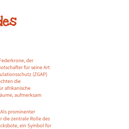
des
Federkrone, der
tschafter für seine Art
ulationsschutz (ZGAP)
öchten die
 afrikanische
sräume, aufmerksam
 Als prominenter
 die zentrale Rolle des
lücksbote, ein Symbol für