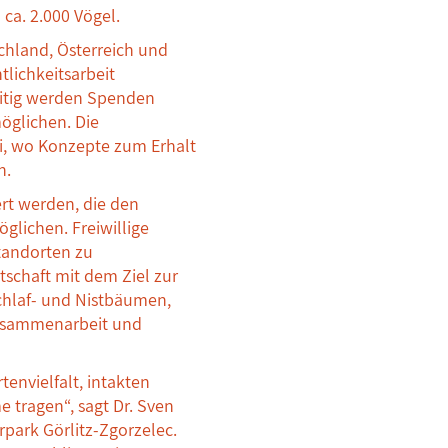
ca. 2.000 Vögel.
chland, Österreich und
lichkeitsarbeit
eitig werden Spenden
glichen. Die
i, wo Konzepte zum Erhalt
n.
rt werden, die den
lichen. Freiwillige
tandorten zu
schaft mit dem Ziel zur
hlaf- und Nistbäumen,
Zusammenarbeit und
envielfalt, intakten
 tragen“, sagt Dr. Sven
rpark Görlitz-Zgorzelec.