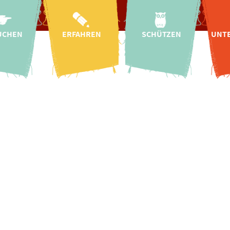
UCHEN
ERFAHREN
SCHÜTZEN
UNT
ahrt
Aktuelles
Arten- &
Naturschutz
T
szeiten
Kindergärten &
Schulen
Wildtier-
plan
Auffangstation
Bildung für
ise
nachhaltige
Regionale Projekte
Pa
Entwicklung
Tickets
Internationale
S
oten in Gef
Mission &
Projekte
 Baby!
Char
Geschichte
Artenschutz-
gszeiten
Helf
Forschung
Kampagnen
onomie
enkranich is
CICOlino
Insektengarten
 im Zoo
Fr
Tierschutz
sanfrage
E
Artenschutz-
Spenden
Spen