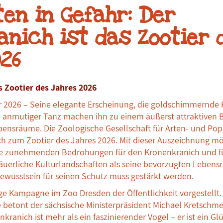
en in Gefahr: Der
nich ist das Zootier 
26
s Zootier des Jahres 2026
r 2026 – Seine elegante Erscheinung, die goldschimmernde 
 anmutiger Tanz machen ihn zu einem äußerst attraktiven Bo
bensräume. Die Zoologische Gesellschaft für Arten- und Pop
h zum Zootier des Jahres 2026. Mit dieser Auszeichnung m
e zunehmenden Bedrohungen für den Kronenkranich und für
äuerliche Kulturlandschaften als seine bevorzugten Leben
ewusstsein für seinen Schutz muss gestärkt werden.
ge Kampagne im Zoo Dresden der Öffentlichkeit vorgestellt.
etont der sächsische Ministerpräsident Michael Kretschmer
kranich ist mehr als ein faszinierender Vogel – er ist ein G