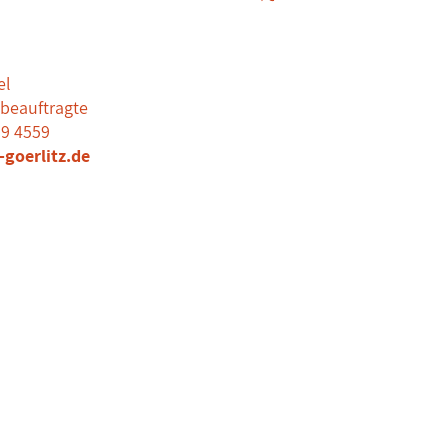
el
zbeauftragte
59 4559
goerlitz.de