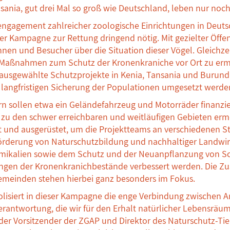
ania, gut drei Mal so groß wie Deutschland, leben nur noch 
engagement zahlreicher zoologische Einrichtungen in Deuts
 Kampagne zur Rettung dringend nötig. Mit gezielter Öffent
nnen und Besucher über die Situation dieser Vögel. Gleichz
Maßnahmen zum Schutz der Kronenkraniche vor Ort zu ermö
 ausgewählte Schutzprojekte in Kenia, Tansania und Burund
langfristigen Sicherung der Populationen umgesetzt werde
 sollen etwa ein Geländefahrzeug und Motorräder finanzie
zu den schwer erreichbaren und weitläufigen Gebieten ermög
t und ausgerüstet, um die Projektteams an verschiedenen S
örderung von Naturschutzbildung und nachhaltiger Landwirt
mikalien sowie dem Schutz und der Neuanpflanzung von Sc
ungen der Kronenkranichbestände verbessert werden. Die 
emeinden stehen hierbei ganz besonders im Fokus.
isiert in dieser Kampagne die enge Verbindung zwischen Art
rantwortung, die wir für den Erhalt natürlicher Lebensräume
der Vorsitzender der ZGAP und Direktor des Naturschutz-Tie