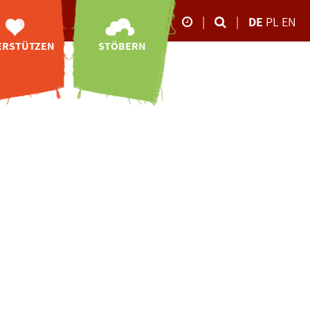
|
|
DE
PL
EN
ERSTÜTZEN
STÖBERN
Unsere Öffnungszeite
Neubau
Online-Shop
26.10.-02.11.2025
ibetbären-
Videos
Anlage
09:00-17:00 Uhr
Impressionen
Spenden
März bis Oktober
Storchen-Tagebuch
tenschaften
09:00 - 18:00 Uhr
Downloads
ponsoring
ahr: Der
November bis Februar
09:00 - 16:00 Uhr
Newsletter-
ity-Shopping
Anmeldung
en ohne Geld
t das
Ehrenamt
eundeskreis
rbschaften
denbescheid