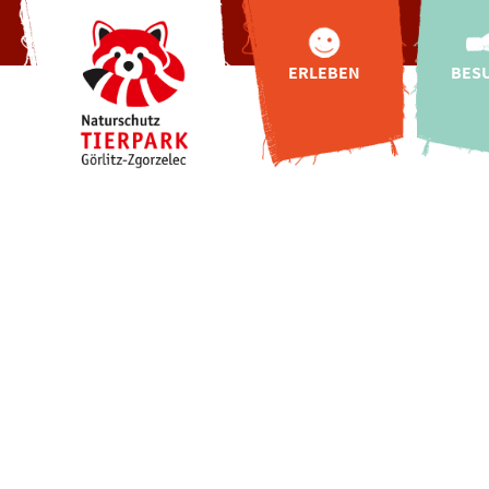
ERLEBEN
BES
Tiere
Anf
Tibetbären für
Öffnung
Görlitz
Zoo
Tibetdorf
Pre
Oberlausitzer
Online-
Bauernhof
Glücksb
Hallo
Highlights
Fütterun
Indoor-
Entdeckerwelt
Gastr
Kron
"Wild Love Stories"
Urlaub
Natur-Schau-Spiel-
Plätze
Buchung
exklusive
Tierbegegnungen