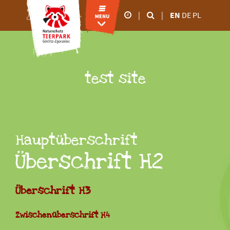
|
|
EN
DE
PL
Our business hours
26.02.2026 5.00 p.m
28.02.2026 6.00 p.m
March to October
test site
9.00 a.m - 6.00 p.m
November to February
9.00 a.m - 4.00 p.m
Hauptüberschrift
Überschrift H2
Überschrift H3
Zwischenüberschrift H4