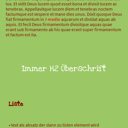
lux. Et vidit Deus lucem quod esset bona et divisit lucem ac
tenebras. Appellavitque lucem diem et tenebras noctem
factumque est vespere et mane dies unus. Dixit quoque Deus
fiat firmamentum in
medio
aquarum et dividat aquas ab
aquis. Et fecit Deus firmamentum divisitque aquas quae
erant sub firmamento ab his quae erant super firmamentum
et factum est ita.
Immer H2 Überschrift
Liste
text als absatz der dann zu listen element wird