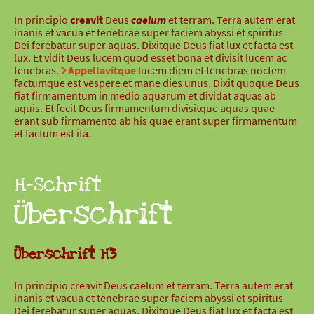
In principio
creavit
Deus
caelum
et terram. Terra autem erat
inanis et vacua et tenebrae super faciem abyssi et spiritus
Dei ferebatur super aquas. Dixitque Deus fiat lux et facta est
lux. Et vidit Deus lucem quod esset bona et divisit lucem ac
tenebras.
Appellavitque
lucem diem et tenebras noctem
factumque est vespere et mane dies unus. Dixit quoque Deus
fiat firmamentum in medio aquarum et dividat aquas ab
aquis. Et fecit Deus firmamentum divisitque aquas quae
erant sub firmamento ab his quae erant super firmamentum
et factum est ita.
H-Schrift
Überschrift
Überschrift H3
In principio creavit Deus caelum et terram. Terra autem erat
inanis et vacua et tenebrae super faciem abyssi et spiritus
Dei ferebatur super aquas. Dixitque Deus fiat lux et facta est