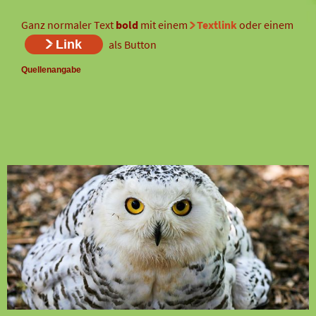
Ganz normaler Text
bold
mit einem
Textlink
oder einem
Link
als Button
Quellenangabe