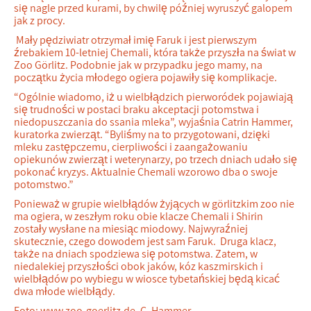
się nagle przed kurami, by chwilę później wyruszyć galopem
jak z procy.
Mały pędziwiatr otrzymał imię Faruk i jest pierwszym
źrebakiem 10-letniej Chemali, która także przyszła na świat w
Zoo Görlitz. Podobnie jak w przypadku jego mamy, na
początku życia młodego ogiera pojawiły się komplikacje.
“Ogólnie wiadomo, iż u wielbłądzich pierworódek pojawiają
się trudności w postaci braku akceptacji potomstwa i
niedopuszczania do ssania mleka”, wyjaśnia Catrin Hammer,
kuratorka zwierząt. “Byliśmy na to przygotowani, dzięki
mleku zastępczemu, cierpliwości i zaangażowaniu
opiekunów zwierząt i weterynarzy, po trzech dniach udało się
pokonać kryzys. Aktualnie Chemali wzorowo dba o swoje
potomstwo.”
Ponieważ w grupie wielbłądów żyjących w görlitzkim zoo nie
ma ogiera, w zeszłym roku obie klacze Chemali i Shirin
zostały wysłane na miesiąc miodowy. Najwyraźniej
skutecznie, czego dowodem jest sam Faruk. Druga klacz,
także na dniach spodziewa się potomstwa. Zatem, w
niedalekiej przyszłości obok jaków, kóz kaszmirskich i
wielbłądów po wybiegu w wiosce tybetańskiej będą kicać
dwa młode wielbłądy.
Foto: www.zoo-goerlitz.de, C. Hammer