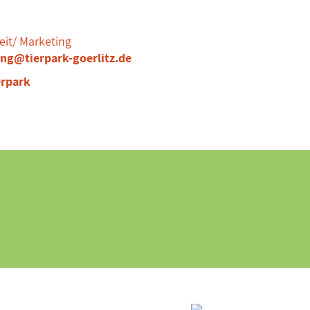
eit/ Marketing
ng@tierpark-goerlitz.de
erpark