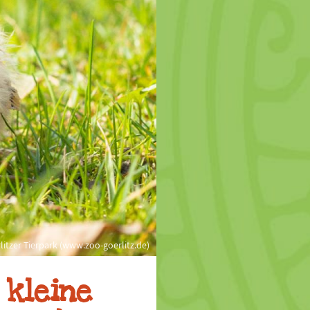
itzer Tierpark (www.zoo-goerlitz.de)
 kleine