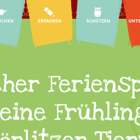
UCHEN
ERFAHREN
SCHÜTZEN
UNT
ahrt
Aktuelles
Arten- &
Naturschutz
T
szeiten
Kindergärten &
Schulen
Wildtier-
plan
Auffangstation
Bildung für
ise
nachhaltige
Regionale Projekte
Pa
Entwicklung
Tickets
Internationale
S
cher Feriens
Mission &
Projekte
 Baby!
Char
Geschichte
Artenschutz-
gszeiten
Helf
Forschung
Kampagnen
onomie
leine Frühli
CICOlino
Insektengarten
 im Zoo
Fr
Tierschutz
sanfrage
E
Artenschutz-
Spenden
Spen