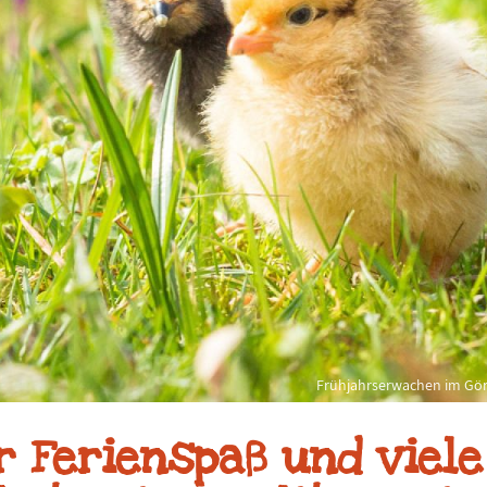
Frühjahrserwachen im Görl
r Ferienspaß und viele