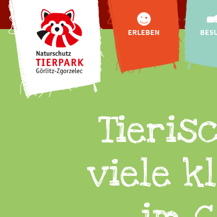
ERLEBEN
BES
Tiere
Anf
Tibetbären für
Öffnung
Görlitz
Zoo
Tibetdorf
Pre
Oberlausitzer
Online-
Bauernhof
Tieris
Hallo
Highlights
Fütterun
Indoor-
Entdeckerwelt
Gastr
viele k
"Wild Love Stories"
Urlaub
Natur-Schau-Spiel-
Plätze
Buchung
exklusive
Tierbegegnungen