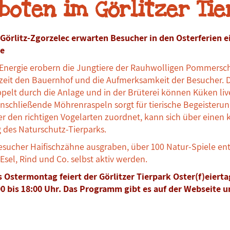
boten im Görlitzer Ti
Görlitz-Zgorzelec erwarten Besucher in den Osterferien ein
le
 Energie erobern die Jungtiere der Rauhwolligen Pommersc
zeit den Bauernhof und die Aufmerksamkeit der Besucher. D
lt durch die Anlage und in der Brüterei können Küken liv
schließende Möhrenraspeln sorgt für tierische Begeisterun
Eier den richtigen Vogelarten zuordnet, kann sich über einen k
 des Naturschutz-Tierparks.
sucher Haifischzähne ausgraben, über 100 Natur-Spiele en
Esel, Rind und Co. selbst aktiv werden.
s Ostermontag feiert der Görlitzer Tierpark Oster(f)eiert
00 bis 18:00 Uhr. Das Programm gibt es auf der Webseite u