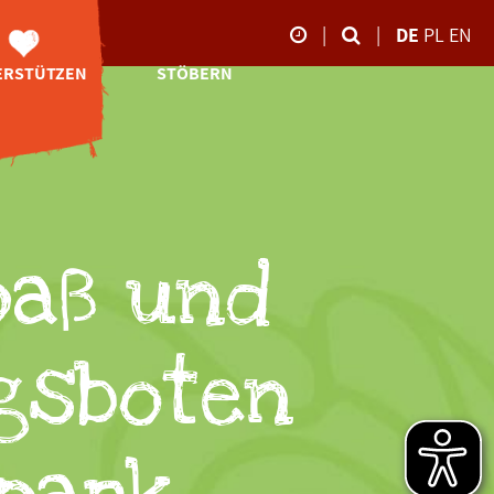
|
|
DE
PL
EN
ERSTÜTZEN
STÖBERN
Unsere Öffnungszeite
Neubau
Online-Shop
26.10.-02.11.2025
ibetbären-
Videos
Anlage
09:00-17:00 Uhr
Impressionen
Spenden
März bis Oktober
Storchen-Tagebuch
tenschaften
09:00 - 18:00 Uhr
Downloads
ponsoring
paß und
November bis Februar
09:00 - 16:00 Uhr
Newsletter-
ity-Shopping
Anmeldung
en ohne Geld
ngsboten
Ehrenamt
eundeskreis
rbschaften
denbescheid