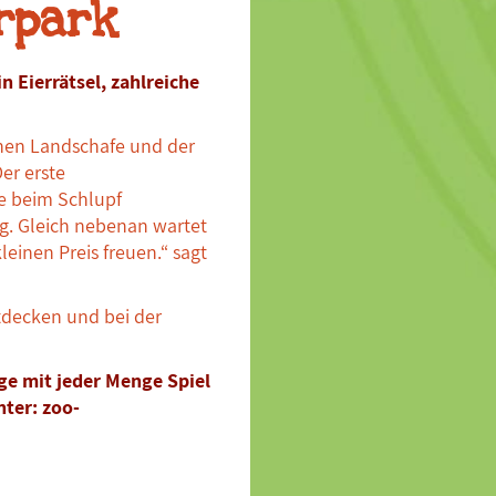
erpark
 Eierrätsel, zahlreiche
hen Landschafe und der
er erste
e beim Schlupf
g. Gleich nebenan wartet
leinen Preis freuen.“ sagt
tdecken und bei der
age mit jeder Menge Spiel
nter: zoo-