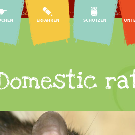
UCHEN
ERFAHREN
SCHÜTZEN
UNT
ahrt
Aktuelles
Arten- &
Naturschutz
T
szeiten
Kindergärten &
Schulen
Wildtier-
plan
Auffangstation
Bildung für
ise
nachhaltige
Regionale Projekte
Pa
Entwicklung
Tickets
Internationale
S
Domestic ra
Mission &
Projekte
 Baby!
Char
Geschichte
Artenschutz-
gszeiten
Helf
Forschung
Kampagnen
onomie
CICOlino
Insektengarten
 im Zoo
Fr
Tierschutz
sanfrage
E
Artenschutz-
Spenden
Spen