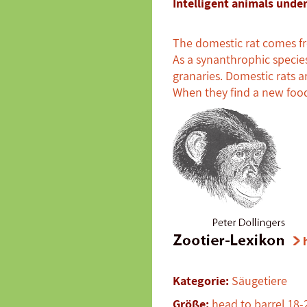
Intelligent animals unde
The domestic rat comes fr
As a synanthrophic species
granaries. Domestic rats a
When they find a new food 
Kategorie:
Säugetiere
Größe:
head to barrel 18-2