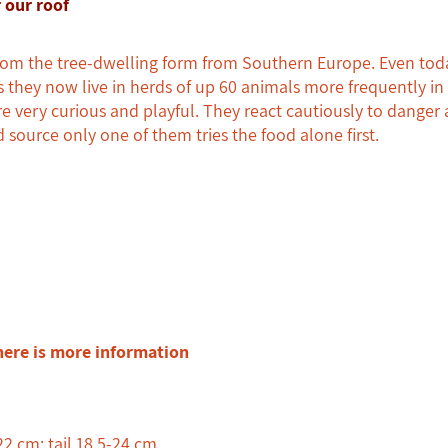
r our
roof
om the tree-dwelling form from Southern Europe. Even today t
 they now live in herds of up 60 animals more frequently in 
re very curious and playful. They react cautiously to danger
source only one of them tries the food alone first.
here is more information
2 cm; tail 18.5-24 cm