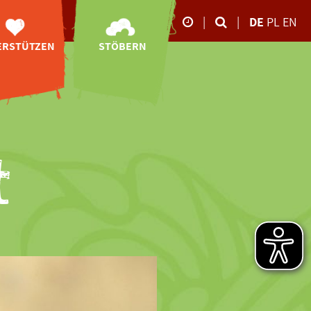
|
|
DE
PL
EN
ERSTÜTZEN
STÖBERN
Unsere Öffnungszeite
Neubau
Online-Shop
26.10.-02.11.2025
ibetbären-
Videos
Anlage
09:00-17:00 Uhr
Impressionen
Spenden
März bis Oktober
Storchen-Tagebuch
tenschaften
09:00 - 18:00 Uhr
Downloads
ponsoring
t
November bis Februar
09:00 - 16:00 Uhr
Newsletter-
ity-Shopping
Anmeldung
en ohne Geld
Ehrenamt
eundeskreis
rbschaften
denbescheid