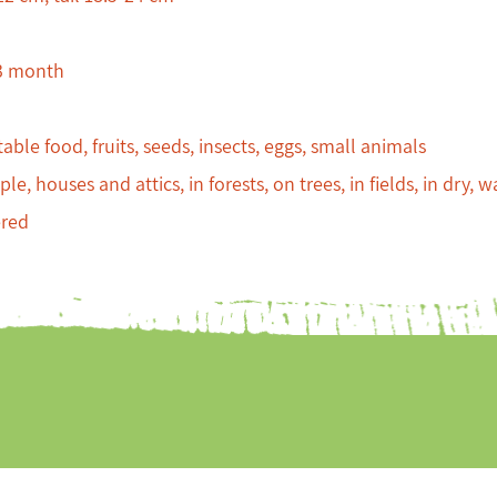
3 month
able food, fruits, seeds, insects, eggs, small animals
le, houses and attics, in forests, on trees, in fields, in dry, 
red