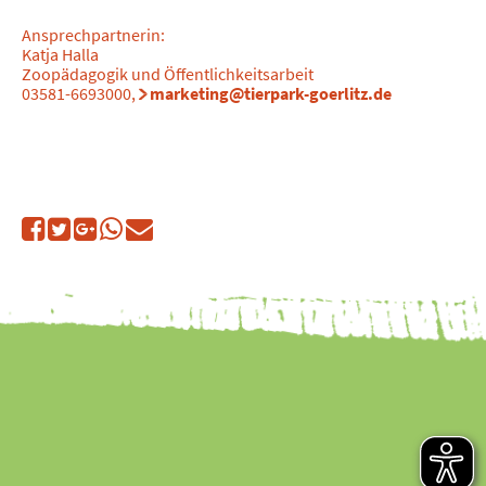
Ansprechpartnerin:
Katja Halla
Zoopädagogik und Öffentlichkeitsarbeit
03581-6693000,
marketing@tierpark-goerlitz.de