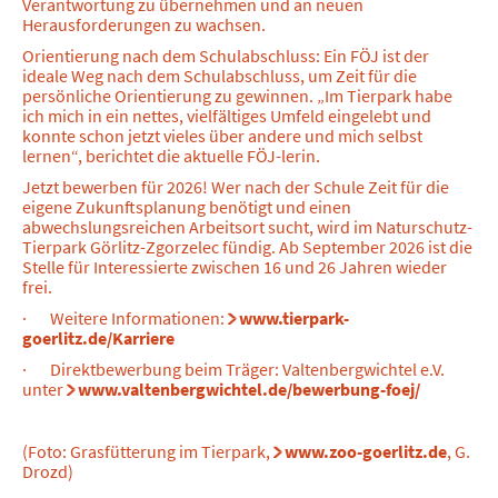
Verantwortung zu übernehmen und an neuen
Herausforderungen zu wachsen.
Orientierung nach dem Schulabschluss: Ein FÖJ ist der
ideale Weg nach dem Schulabschluss, um Zeit für die
persönliche Orientierung zu gewinnen. „Im Tierpark habe
ich mich in ein nettes, vielfältiges Umfeld eingelebt und
konnte schon jetzt vieles über andere und mich selbst
lernen“, berichtet die aktuelle FÖJ-lerin.
Jetzt bewerben für 2026! Wer nach der Schule Zeit für die
eigene Zukunftsplanung benötigt und einen
abwechslungsreichen Arbeitsort sucht, wird im Naturschutz-
Tierpark Görlitz-Zgorzelec fündig. Ab September 2026 ist die
Stelle für Interessierte zwischen 16 und 26 Jahren wieder
frei.
· Weitere Informationen:
www.tierpark-
goerlitz.de/Karriere
· Direktbewerbung beim Träger: Valtenbergwichtel e.V.
unter
www.valtenbergwichtel.de/bewerbung-foej/
(Foto: Grasfütterung im Tierpark,
www.zoo-goerlitz.de
, G.
Drozd)