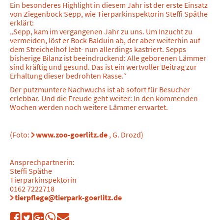
Ein besonderes Highlight in diesem Jahr ist der erste Einsatz
von Ziegenbock Sepp, wie Tierparkinspektorin Steffi Späthe
erklärt:
„Sepp, kam im vergangenen Jahr zu uns. Um Inzucht zu
vermeiden, löst er Bock Balduin ab, der aber weiterhin auf
dem Streichelhof lebt- nun allerdings kastriert. Sepps
bisherige Bilanz ist beeindruckend: Alle geborenen Lämmer
sind kräftig und gesund. Das ist ein wertvoller Beitrag zur
Erhaltung dieser bedrohten Rasse.“
Der putzmuntere Nachwuchs ist ab sofort für Besucher
erlebbar. Und die Freude geht weiter: In den kommenden
Wochen werden noch weitere Lämmer erwartet.
(Foto:
www.zoo-goerlitz.de
, G. Drozd)
Ansprechpartnerin:
Steffi Späthe
Tierparkinspektorin
0162 7222718
tierpflege@tierpark-goerlitz.de