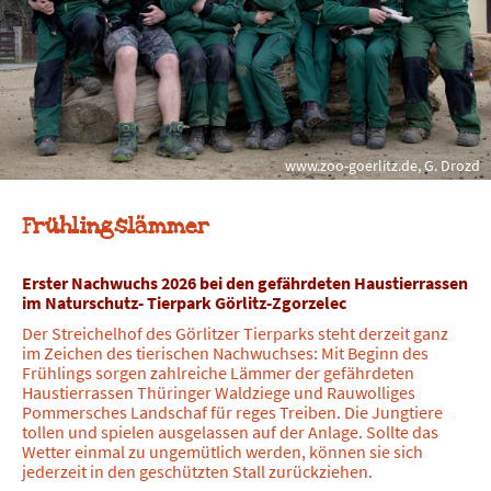
www.zoo-goerlitz.de, G. Drozd
Frühlingslämmer
Erster Nachwuchs 2026 bei den gefährdeten Haustierrassen
im Naturschutz- Tierpark Görlitz-Zgorzelec
Der Streichelhof des Görlitzer Tierparks steht derzeit ganz
im Zeichen des tierischen Nachwuchses: Mit Beginn des
Frühlings sorgen zahlreiche Lämmer der gefährdeten
Haustierrassen Thüringer Waldziege und Rauwolliges
Pommersches Landschaf für reges Treiben. Die Jungtiere
tollen und spielen ausgelassen auf der Anlage. Sollte das
Wetter einmal zu ungemütlich werden, können sie sich
jederzeit in den geschützten Stall zurückziehen.