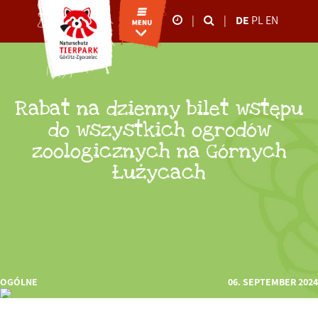
|
|
DE
PL
EN
Unsere Öffnungszeiten
26.10.-02.11.2025
09:00-17:00 Uhr
Rabat na dzienny bilet wstępu
März bis Oktober
09:00 - 18:00 Uhr
do wszystkich ogrodów
November bis Februar
zoologicznych na Górnych
09:00 - 16:00 Uhr
Łużycach
OGÓLNE
06. SEPTEMBER 2024