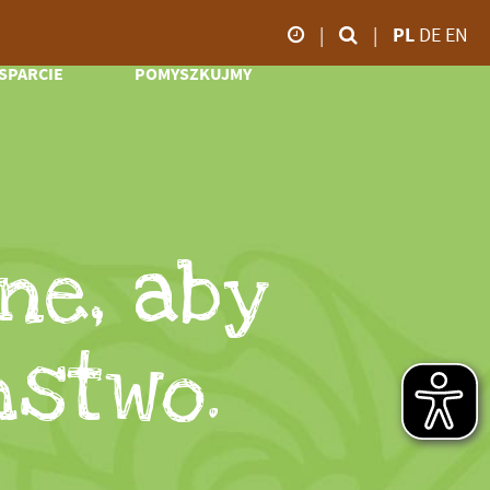
|
|
PL
DE
EN
SPARCIE
POMYSZKUJMY
godziny otwarcia
olontariat
Online-Shop
od marca do
Patronaty
Video
października
Pomoc
Impresje
09.00 - 18:00
efinansowa
Bociani dziennik
ponsoring
Zoo TV
ne, aby
Datki
od listopada do
Pobierz
Spadek
lutego
09.00 - 16:00
stwo.