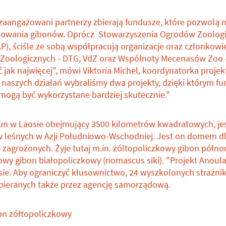
zaangażowani partnerzy zbierają fundusze, które pozwolą n
achowania gibonów. Oprócz Stowarzyszenia Ogrodów Zoolog
P), ściśle ze sobą współpracują organizacje oraz członkow
Zoologicznych - DTG, VdZ oraz Wspólnoty Mecenasów Zoo 
ąć jak najwięcej", mówi Viktoria Michel, koordynatorka proje
 naszych działań wybraliśmy dwa projekty, dzięki którym 
mogą być wykorzystane bardziej skutecznie."
n w Laosie obejmujący 3500 kilometrów kwadratowych, jes
w leśnych w Azji Południowo-Wschodniej. Jest on domem d
e zagrożonych. Żyje tutaj m.in. żóltopoliczkowy gibon półn
owy gibon białopoliczkowy (nomascus siki). "Projekt Anoul
ie. Aby ograniczyć kłusownictwo, 24 wyszkolonych strażnik
pieranych także przez agencję samorządową.
on zółtopoliczkowy