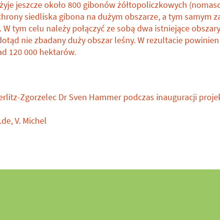
yje jeszcze około 800 gibonów żółtopoliczkowych (nomasc
chrony siedliska gibona na dużym obszarze, a tym samym 
 W tym celu należy połączyć ze sobą dwa istniejące obszar
dotąd nie zbadany duży obszar leśny. W rezultacie powinie
d 120 000 hektarów.
rlitz-Zgorzelec Dr Sven Hammer podczas inauguracji proje
de, V. Michel