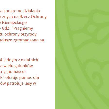
a konkretne działania
icznych na Rzecz Ochrony
ie Niemieckiego
- GdZ. "Pragniemy
ktu ochrony przyrody
fundusze zgromadzone na
t jednym z ostatnich
la wielu gatunków
ocny (nomascus
ak" oferuje pomoc dla
ów patroluje lasy w