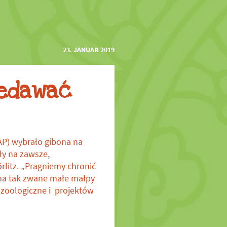
23. JANUAR 2019
zedawać
P) wybrało gibona na
ły na zawsze,
litz. „Pragniemy chronić
 na tak zwane małe małpy
zoologiczne i projektów