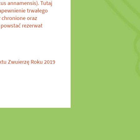
us annamensis). Tutaj
zapewnienie trwałego
y chronione oraz
n powstać rezerwat
ktu Zwuierzę Roku 2019