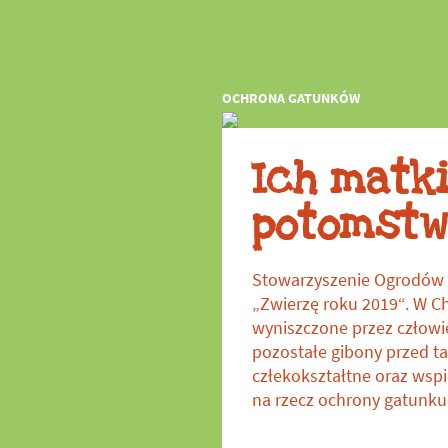
w zoo
OCHRONA GATUNKÓW
Ich matki
potomstw
Stowarzyszenie Ogrodów Z
„Zwierzę roku 2019“. W Ch
wyniszczone przez człowi
pozostałe gibony przed t
człekokształtne oraz wsp
na rzecz ochrony gatunku