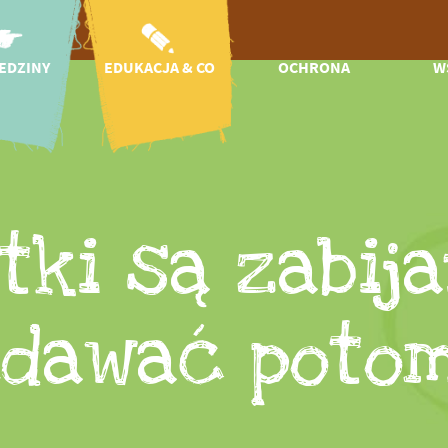
EDZINY
EDUKACJA & CO
OCHRONA
W
azd
Aktualności
Ochrona
W
przyrody i
otwarcia
Przedszkola i
gatunków
szkoły
onomia
Regionalne
Edukacja na Rzecz
ni
projekty ochrony
wacje
Zrównoważonego
gatunków
S
Rozwoju
 zoo
tki są zabija
Klinika dla dzikich
Misja i historia
zwierząt
nik
Badania naukowe
Międzynarodowe
Tickets
projekty ochrony
Koło przyjaciół
gatunków
 w zoo
edawać potom
CICOlino
Ogród Insektów
aluchu!
Kampanie ochrony
zenia
gatunków
rmienia
Ochrona zwierząt
takt