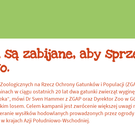
Datki na ochronę
gatunków
 są zabijane, aby spr
o.
oologicznych na Rzecz Ochrony Gatunków i Populacji (ZGA
inach w ciągu ostatnich 20 lat dwa gatunki zwierząt wyginę
eka“, mówi Dr Sven Hammer z ZGAP oraz Dyrektor Zoo w Gör
akim losem. Celem kampanii jest zwrócenie większej uwagi
ieranie wysiłków hodowlanych prowadzonych przez ogrody 
 w krajach Azji Południowo-Wschodniej.