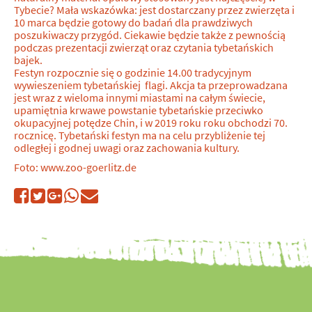
Tybecie? Mała wskazówka: jest dostarczany przez zwierzęta i
10 marca będzie gotowy do badań dla prawdziwych
poszukiwaczy przygód. Ciekawie będzie także z pewnością
podczas prezentacji zwierząt oraz czytania tybetańskich
bajek.
Festyn rozpocznie się o godzinie 14.00 tradycyjnym
wywieszeniem tybetańskiej flagi. Akcja ta przeprowadzana
jest wraz z wieloma innymi miastami na całym świecie,
upamiętnia krwawe powstanie tybetańskie przeciwko
okupacyjnej potędze Chin, i w 2019 roku roku obchodzi 70.
rocznicę. Tybetański festyn ma na celu przybliżenie tej
odległej i godnej uwagi oraz zachowania kultury.
Foto: www.zoo-goerlitz.de