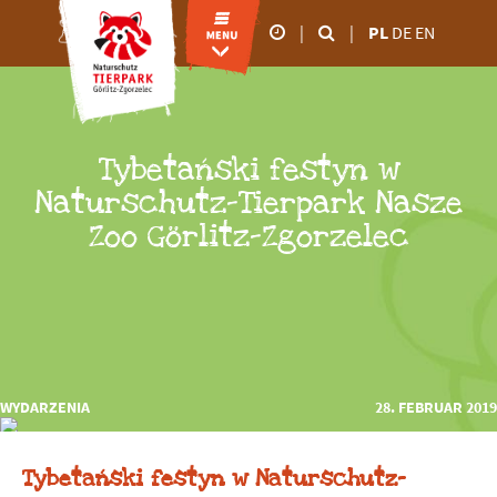
|
|
PL
DE
EN
godziny otwarcia
od marca do
października
Tybetański festyn w
09.00 - 18:00
Naturschutz-Tierpark Nasze
Zoo Görlitz-Zgorzelec
od listopada do lutego
09.00 - 16:00
WYDARZENIA
28. FEBRUAR 2019
Tybetański festyn w Naturschutz-