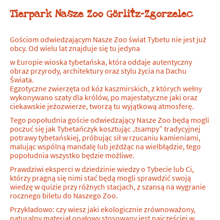
Tierpark Nasze Zoo Görlitz-Zgorzelec
Gościom odwiedzającym Nasze Zoo świat Tybetu nie jest już
obcy. Od wielu lat znajduje się tu jedyna
w Europie wioska tybetańska, która oddaje autentyczny
obraz przyrody, architektury oraz stylu życia na Dachu
Świata.
Egzotyczne zwierzęta od kóz kaszmirskich, z których wełny
wykonywano szaty dla królów, po majestatyczne jaki oraz
ciekawskie jeżozwierze, tworzą tu wyjątkową atmosferę.
Tego popołudnia goście odwiedzający Nasze Zoo będą mogli
poczuć się jak Tybetańczyk kosztując „tsampy” tradycyjnej
potrawy tybetańskiej, próbując sił w rzucaniu kamieniami,
malując wspólną mandalę lub jeżdżąc na wielbłądzie, tego
popołudnia wszystko będzie możliwe.
Prawdziwi eksperci w dziedzinie wiedzy o Tybecie lub Ci,
którzy pragną się nimi stać będą mogli sprawdzić swoją
wiedzę w quizie przy różnych stacjach, z szansą na wygranie
rocznego biletu do Naszego Zoo.
Przykładowo: czy wiesz jaki ekologicznie zrównoważony,
naturalny materiał opałowy stosowany jest najczęściej w