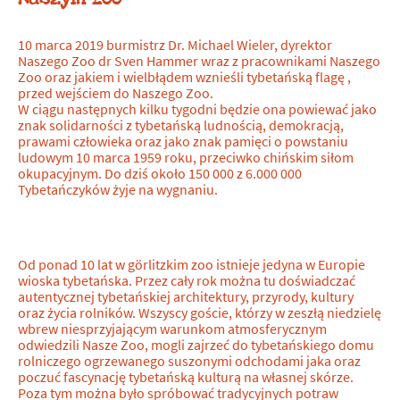
10 marca 2019 burmistrz Dr. Michael Wieler, dyrektor
Naszego Zoo dr Sven Hammer wraz z pracownikami Naszego
Zoo oraz jakiem i wielbłądem wznieśli tybetańską flagę ,
przed wejściem do Naszego Zoo.
W ciągu następnych kilku tygodni będzie ona powiewać jako
znak solidarności z tybetańską ludnością, demokracją,
prawami człowieka oraz jako znak pamięci o powstaniu
ludowym 10 marca 1959 roku, przeciwko chińskim siłom
okupacyjnym. Do dziś około 150 000 z 6.000 000
Tybetańczyków żyje na wygnaniu.
Od ponad 10 lat w görlitzkim zoo istnieje jedyna w Europie
wioska tybetańska. Przez cały rok można tu doświadczać
autentycznej tybetańskiej architektury, przyrody, kultury
oraz życia rolników. Wszyscy goście, którzy w zeszłą niedzielę
wbrew niesprzyjającym warunkom atmosferycznym
odwiedzili Nasze Zoo, mogli zajrzeć do tybetańskiego domu
rolniczego ogrzewanego suszonymi odchodami jaka oraz
poczuć fascynację tybetańską kulturą na własnej skórze.
Poza tym można było spróbować tradycyjnych potraw