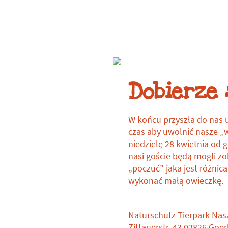
w zoo
WYDARZENIA
Dobierze 
W końcu przyszła do nas u
czas aby uwolnić nasze „
niedzielę 28 kwietnia od 
nasi goście będą mogli z
„poczuć” jaka jest różnic
wykonać małą owieczkę.
Naturschutz Tierpark Nas
Zittauerstr. 43 02826 Goerl