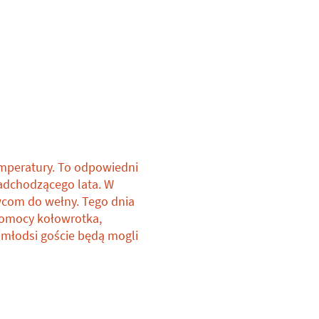
25. APRIL 2019
emperatury. To odpowiedni
nadchodzącego lata. W
owcom do wełny. Tego dnia
pomocy kołowrotka,
ajmłodsi goście będą mogli