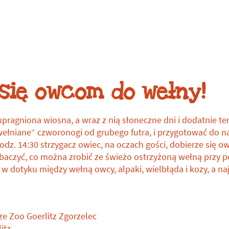
Datki na ochronę
gatunków
się owcom do wełny!
pragniona wiosna, a wraz z nią słoneczne dni i dodatnie t
wełniane“ czworonogi od grubego futra, i przygotować do 
godz. 14:30 strzygacz owiec, na oczach gości, dobierze się 
obaczyć, co można zrobić ze świeżo ostrzyżoną wełną przy 
a w dotyku między wełną owcy, alpaki, wielbłąda i kozy, a n
ze Zoo Goerlitz Zgorzelec
itz