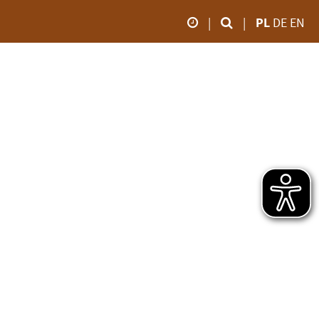
|
|
PL
DE
EN
SPARCIE
POMYSZKUJMY
godziny otwarcia
olontariat
Online-Shop
od marca do
Patronaty
Video
października
Pomoc
Impresje
09.00 - 18:00
efinansowa
Bociani dziennik
ponsoring
Zoo TV
om do
Datki
od listopada do
Pobierz
Spadek
lutego
09.00 - 16:00