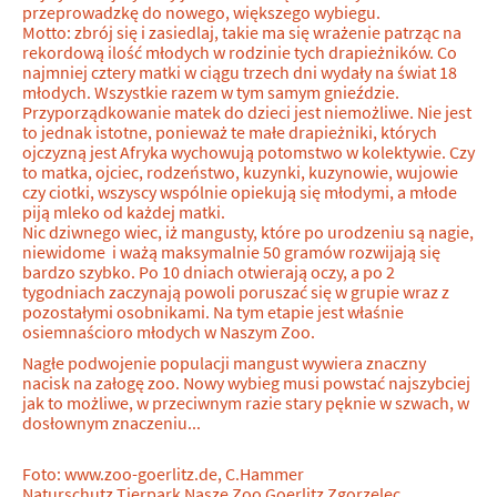
przeprowadzkę do nowego, większego wybiegu.
Motto: zbrój się i zasiedlaj, takie ma się wrażenie patrząc na
rekordową ilość młodych w rodzinie tych drapieżników. Co
najmniej cztery matki w ciągu trzech dni wydały na świat 18
młodych. Wszystkie razem w tym samym gnieździe.
Przyporządkowanie matek do dzieci jest niemożliwe. Nie jest
to jednak istotne, ponieważ te małe drapieżniki, których
ojczyzną jest Afryka wychowują potomstwo w kolektywie. Czy
to matka, ojciec, rodzeństwo, kuzynki, kuzynowie, wujowie
czy ciotki, wszyscy wspólnie opiekują się młodymi, a młode
piją mleko od każdej matki.
Nic dziwnego wiec, iż mangusty, które po urodzeniu są nagie,
niewidome i ważą maksymalnie 50 gramów rozwijają się
bardzo szybko. Po 10 dniach otwierają oczy, a po 2
tygodniach zaczynają powoli poruszać się w grupie wraz z
pozostałymi osobnikami. Na tym etapie jest właśnie
osiemnaścioro młodych w Naszym Zoo.
Nagłe podwojenie populacji mangust wywiera znaczny
nacisk na załogę zoo. Nowy wybieg musi powstać najszybciej
jak to możliwe, w przeciwnym razie stary pęknie w szwach, w
dosłownym znaczeniu...
Foto: www.zoo-goerlitz.de, C.Hammer
Naturschutz Tierpark Nasze Zoo Goerlitz Zgorzelec