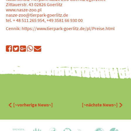
Zittauerstr. 43 02826 Goerlitz
www.nasze-zoo.pl
nasze-zoo@tierpark-goerlitz.de
tel. + 48 511 265 954, +49 3581 66 930 00
Cennik: https://www.tierpark-goerlitz.de/pl/Preise.html
[~vorherige News~]
[~nächste News~]