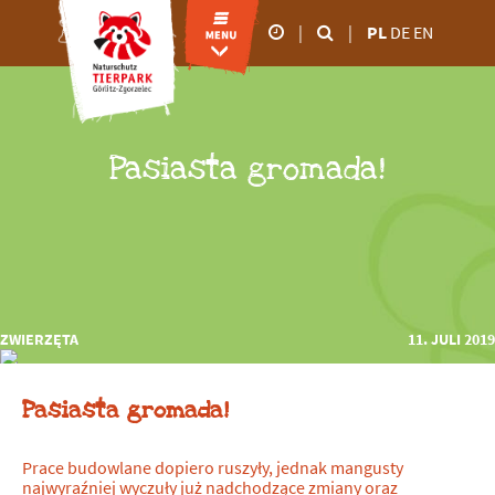
|
|
PL
DE
EN
godziny otwarcia
od marca do
października
Pasiasta gromada!
09.00 - 18:00
od listopada do lutego
09.00 - 16:00
ZWIERZĘTA
11. JULI 2019
Pasiasta gromada!
Prace budowlane dopiero ruszyły, jednak mangusty
najwyraźniej wyczuły już nadchodzące zmiany oraz