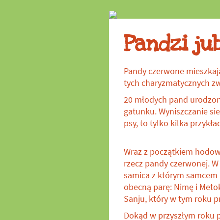
w zoo
Pandzi ju
Pandy czerwone mieszkają
tych charyzmatycznych zwi
20 młodych pand urodzony
gatunku. Wyniszczanie si
psy, to tylko kilka przykł
Wraz z początkiem hodowl
rzecz pandy czerwonej. W
samica z którym samcem b
obecną parę: Nimę i Met
Sanju, który w tym roku p
Dokąd w przyszłym roku p