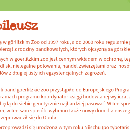
Datki na ochronę
gatunków
bileusz
 w görlitzkim Zoo od 1997 roku, a od 2000 roku regularnie
erząt z rodziny pandkowatych, których ojczyzną są górskie r
ch w goerlitzkim zoo jest cennym wkładem w ochronę, te
edlisk, nielegalne polowania, handel zwierzętami oraz no
adów z długiej listy ich egzystencjalnych zagrożeń.
i pand goerlitzkie zoo przystąpiło do Europejskiego Prog
 ramach programu koordynator księgi hodowlanej wylicza, a
ędą do siebie genetycznie najbardziej pasować. W ten sp
oka, w ten sam sposób wybrano także nowy dom dla nasze
rzeprowadził się do Opola.
rzeprowadzi się urodzona w tym roku Niischu (po tybetań