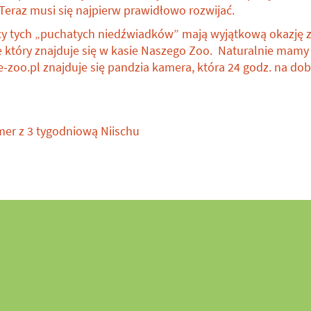
 Teraz musi się najpierw prawidłowo rozwijać.
cy tych „puchatych niedźwiadków” mają wyjątkową okazję za
 który znajduje się w kasie Naszego Zoo. Naturalnie mamy 
e-zoo.pl znajduje się pandzia kamera, która 24 godz. na dobę
mer z 3 tygodniową Niischu