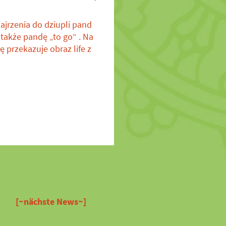
jrzenia do dziupli pand
także pandę „to go“ . Na
 przekazuje obraz life z
[~nächste News~]