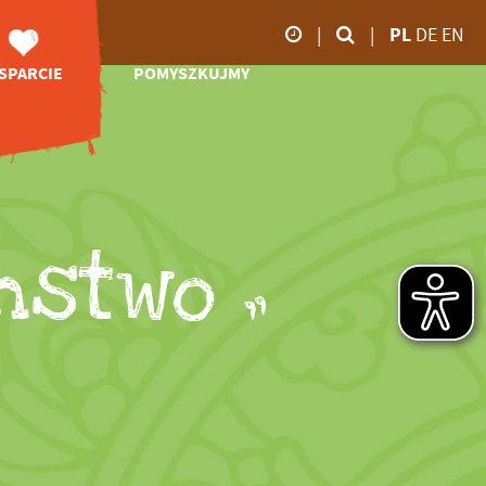
|
|
PL
DE
EN
SPARCIE
POMYSZKUJMY
godziny otwarcia
olontariat
Online-Shop
od marca do
Patronaty
Video
października
Pomoc
Impresje
09.00 - 18:00
efinansowa
Bociani dziennik
ponsoring
Zoo TV
mstwo „
Datki
od listopada do
Pobierz
Spadek
lutego
09.00 - 16:00