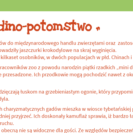
Datki na ochronę
gatunków
dino-potomstwo „
dłów do międzynarodowego handlu zwierzętami oraz zastos
wadziły jaszczurki krokodylowe na skraj wyginięcia.
o kilkaset osobników, w dwóch populacjach w płd. Chinach i
pracowników zoo z powodu narodzin piątki rzadkich „mini 
le przesadzone. Ich przodkowie mogą pochodzić nawet z okr
zięczają łuskom na grzebieniastym ogonie, który przypomi
yla.
h charyzmatycznych gadów mieszka w wiosce tybetańskiej gö
dniej przyjrzeć. Ich doskonały kamuflaż sprawia, iż bardzo ł
zruchu.
ę obecną nie są widoczne dla gości. Ze względów bezpiecze