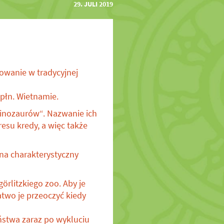
29. JULI 2019
owanie w tradycyjnej
 płn. Wietnamie.
dinozaurów“. Nazwanie ich
esu kredy, a więc także
na charakterystyczny
rlitzkiego zoo. Aby je
atwo je przeoczyć kiedy
ństwa zaraz po wykluciu