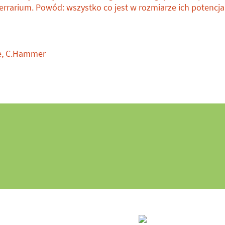
errarium. Powód: wszystko co jest w rozmiarze ich potencja
de, C.Hammer