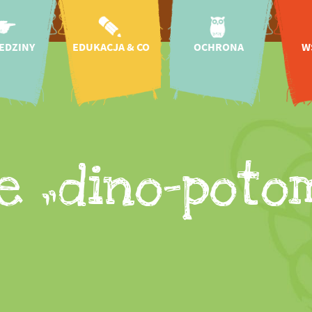
EDZINY
EDUKACJA & CO
OCHRONA
W
azd
Aktualności
Ochrona
W
przyrody i
otwarcia
Przedszkola i
gatunków
szkoły
onomia
Regionalne
Edukacja na Rzecz
ni
projekty ochrony
wacje
Zrównoważonego
gatunków
S
Rozwoju
 zoo
e „dino-poto
Klinika dla dzikich
Misja i historia
zwierząt
nik
Badania naukowe
Międzynarodowe
Tickets
projekty ochrony
Koło przyjaciół
gatunków
 w zoo
CICOlino
Ogród Insektów
aluchu!
Kampanie ochrony
zenia
gatunków
rmienia
Ochrona zwierząt
takt