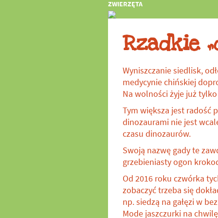
w zoo
ZWIERZĘTA
Rzadkie „
Wyniszczanie siedlisk, o
medycynie chińskiej dopro
Na wolności żyje już tylk
Tym większa jest radość 
dinozaurami nie jest wca
czasu dinozaurów.
Swoją nazwę gady te zawd
grzebieniasty ogon krokod
Od 2016 roku czwórka tyc
zobaczyć trzeba się dokła
np. siedzą na gałęzi w be
Mode jaszczurki na chwil