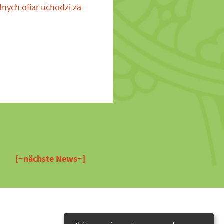
lnych ofiar uchodzi za
[~nächste News~]