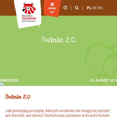
|
|
PL
DE
EN
godziny otwarcia
od marca do
października
Świnie 2.0
09.00 - 18:00
od listopada do lutego
09.00 - 16:00
ZWIERZĘTA
01. AUGUST 2019
Świnie 2.0
Jak powstają prosięta, których urokowi nie mogą się oprzeć
ani dorośli, ani dzieci? Dotychczas zarówno w branży trzody