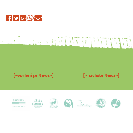
[~vorherige News~]
[~nächste News~]
Kariera