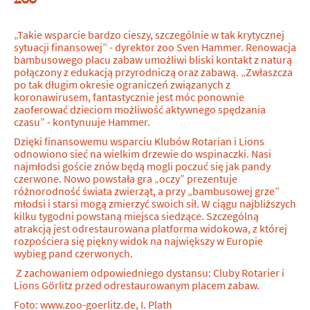
„Takie wsparcie bardzo cieszy, szczególnie w tak krytycznej
sytuacji finansowej” - dyrektor zoo Sven Hammer. Renowacja
bambusowego placu zabaw umożliwi bliski kontakt z naturą
połączony z edukacją przyrodniczą oraz zabawą. „Zwłaszcza
po tak długim okresie ograniczeń związanych z
koronawirusem, fantastycznie jest móc ponownie
zaoferować dzieciom możliwość aktywnego spędzania
czasu” - kontynuuje Hammer.
Dzięki finansowemu wsparciu Klubów Rotarian i Lions
odnowiono sieć na wielkim drzewie do wspinaczki. Nasi
najmłodsi goście znów będą mogli poczuć się jak pandy
czerwone. Nowo powstała gra „oczy” prezentuje
różnorodność świata zwierząt, a przy „bambusowej grze”
młodsi i starsi mogą zmierzyć swoich sił. W ciągu najbliższych
kilku tygodni powstaną miejsca siedzące. Szczególną
atrakcją jest odrestaurowana platforma widokowa, z której
rozpościera się piękny widok na największy w Europie
wybieg pand czerwonych.
Z zachowaniem odpowiedniego dystansu: Cluby Rotarier i
Lions Görlitz przed odrestaurowanym placem zabaw.
Foto: www.zoo-goerlitz.de, I. Plath