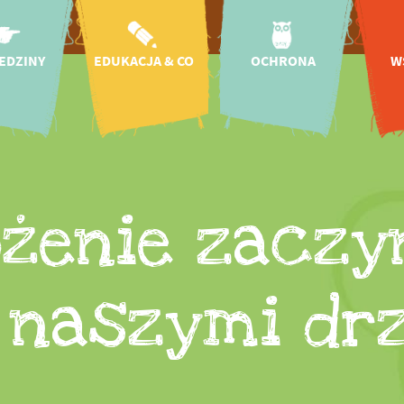
EDZINY
EDUKACJA & CO
OCHRONA
W
azd
Aktualności
Ochrona
W
przyrody i
otwarcia
Przedszkola i
gatunków
szkoły
onomia
Regionalne
Edukacja na Rzecz
ni
projekty ochrony
wacje
Zrównoważonego
gatunków
S
Rozwoju
 zoo
żenie zaczy
Klinika dla dzikich
Misja i historia
zwierząt
nik
Badania naukowe
Międzynarodowe
Tickets
projekty ochrony
Koło przyjaciół
gatunków
 w zoo
 naszymi dr
CICOlino
Ogród Insektów
aluchu!
Kampanie ochrony
zenia
gatunków
rmienia
Ochrona zwierząt
takt