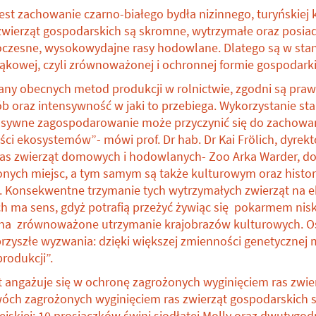
st zachowanie czarno-białego bydła nizinnego, turyńskiej k
 zwierząt gospodarskich są skromne, wytrzymałe oraz posiad
zesne, wysokowydajne rasy hodowlane. Dlatego są w stani
ąkowej, czyli zrównoważonej i ochronnej formie gospodark
any obecnych metod produkcji w rolnictwie, zgodni są prawi
b oraz intensywność w jaki to przebiega. Wykorzystanie star
nsywne zagospodarowanie może przyczynić się do zachowa
ści ekosystemów”- mówi prof. Dr hab. Dr Kai Frölich, dyrek
ras zwierząt domowych i hodowlanych- Zoo Arka Warder, dod
onych miejsc, a tym samym są także kulturowym oraz hist
. Konsekwentne trzymanie tych wytrzymałych zwierząt na 
 ma sens, gdyż potrafią przeżyć żywiąc się pokarmem nis
na zrównoważone utrzymanie krajobrazów kulturowych. Ost
rzyszłe wyzwania: dzięki większej zmienności genetycznej 
rodukcji”.
at angażuje się w ochronę zagrożonych wyginięciem ras zwie
ch zagrożonych wyginięciem ras zwierząt gospodarskich sz
ejskiej: 10 prosiaczków świni siodłatej Molly oraz dwutygod