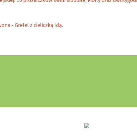
wona - Gretel z cieliczką Idą.