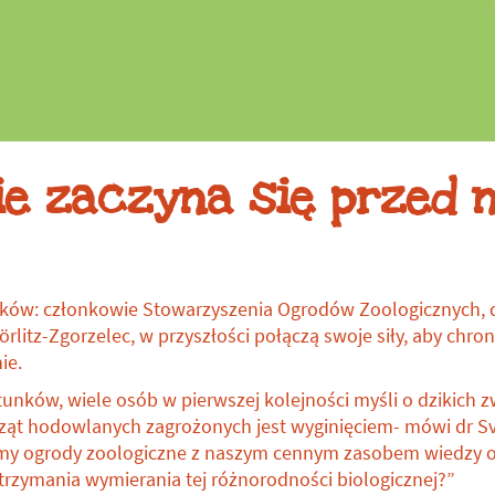
Datki na ochronę
gatunków
ie zaczyna się przed 
ków: członkowie Stowarzyszenia Ogrodów Zoologicznych, d
rlitz-Zgorzelec, w przyszłości połączą swoje siły, aby chro
ie.
tunków, wiele osób w pierwszej kolejności myśli o dzikich z
ząt hodowlanych zagrożonych jest wyginięciem- mówi dr S
nie my ogrody zoologiczne z naszym cennym zasobem wiedzy o
zymania wymierania tej różnorodności biologicznej?”