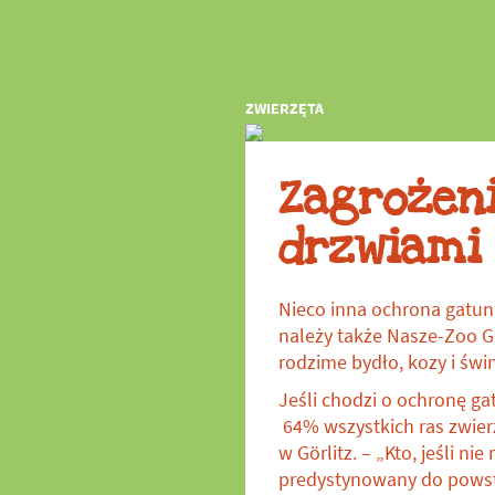
w zoo
ZWIERZĘTA
Zagrożen
drzwiami
Nieco inna ochrona gatun
należy także Nasze-Zoo Gö
rodzime bydło, kozy i świn
Jeśli chodzi o ochronę ga
64% wszystkich ras zwier
w Görlitz. – „Kto, jeśli 
predystynowany do powstr