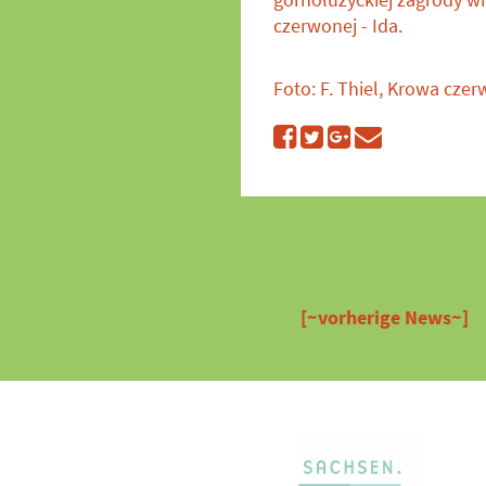
czerwonej - Ida.
Foto: F. Thiel, Krowa czer
[~vorherige News~]