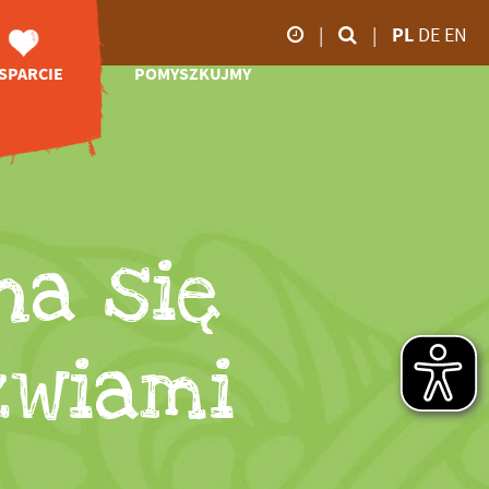
|
|
PL
DE
EN
SPARCIE
POMYSZKUJMY
godziny otwarcia
olontariat
Online-Shop
od marca do
Patronaty
Video
października
Pomoc
Impresje
09.00 - 18:00
efinansowa
Bociani dziennik
ponsoring
Zoo TV
na się
Datki
od listopada do
Pobierz
Spadek
lutego
09.00 - 16:00
zwiami