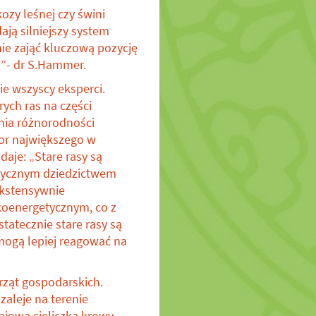
ozy leśnej czy świni
ają silniejszy system
e zająć kluczową pozycję
i”- dr S.Hammer.
e wszyscy eksperci.
ych ras na części
nia różnorodności
tor największego w
aje: „Stare rasy są
orycznym dziedzictwem
ekstensywnie
koenergetycznym, co z
atecznie stare rasy są
mogą lepiej reagować na
rząt gospodarskich.
aleje na terenie
niowa cieliczka krowy