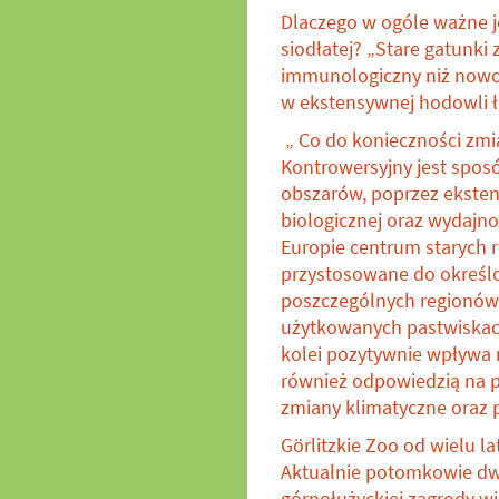
Dlaczego w ogóle ważne je
siodłatej? „Stare gatunki
immunologiczny niż nowoc
w ekstensywnej hodowli ł
„ Co do konieczności zmi
Kontrowersyjny jest sposó
obszarów, poprzez ekste
biologicznej oraz wydajno
Europie centrum starych 
przystosowane do określ
poszczególnych regionów
użytkowanych pastwiskach
kolei pozytywnie wpływa 
również odpowiedzią na p
zmiany klimatyczne oraz p
Görlitzkie Zoo od wielu l
Aktualnie potomkowie dwó
górnołużyckiej zagrody wi