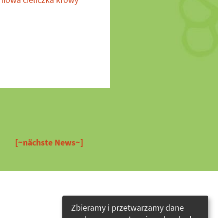
[~nächste News~]
Zbieramy i przetwarzamy dane