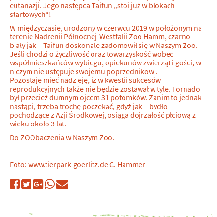
eutanazji. Jego następca Taifun „stoi już w blokach
startowych“!
W międzyczasie, urodzony w czerwcu 2019 w położonym na
terenie Nadrenii Północnej-Westfalii Zoo Hamm, czarno-
biały jak – Taifun doskonale zadomowił się w Naszym Zoo.
Jeśli chodzi o życzliwość oraz towarzyskość wobec
współmieszkańców wybiegu, opiekunów zwierząt i gości, w
niczym nie ustępuje swojemu poprzednikowi.
Pozostaje mieć nadzieję, iż w kwestii sukcesów
reprodukcyjnych także nie będzie zostawał w tyle. Tornado
był przecież dumnym ojcem 31 potomków. Zanim to jednak
nastąpi, trzeba trochę poczekać, gdyż jak – bydło
pochodzące z Azji Środkowej, osiąga dojrzałość płciową z
wieku około 3 lat.
Do ZOObaczenia w Naszym Zoo.
Foto: www.tierpark-goerlitz.de C. Hammer