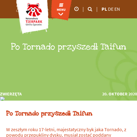
|
|
PL
DE
EN
godziny otwarcia
od marca do
października
Po Tornado przyszedł Taifun
09.00 - 18:00
od listopada do lutego
09.00 - 16:00
ZWIERZĘTA
20. OKTOBER 2020
Po Tornado przyszedł Taifun
W zeszłym roku 17-letni, majestatyczny byk jaka Tornado, z
powodu przepukliny dysku, musiał zostać poddany