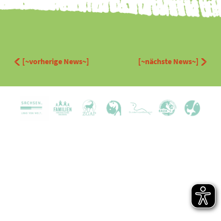
[~vorherige News~]
[~nächste News~]
Kariera
Partnerzy
Kontakt
Prasa
Certyfikaty i nagrody