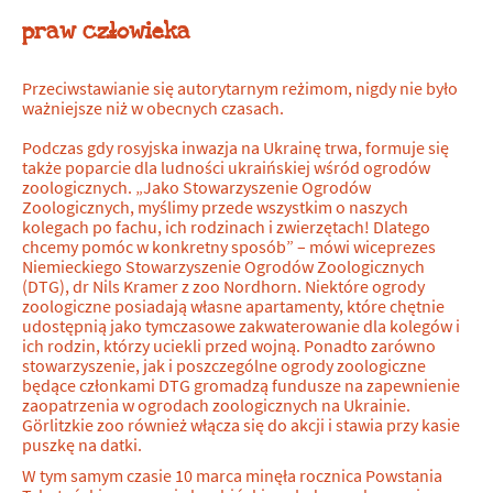
praw człowieka
Przeciwstawianie się autorytarnym reżimom, nigdy nie było
ważniejsze niż w obecnych czasach.
Podczas gdy rosyjska inwazja na Ukrainę trwa, formuje się
także poparcie dla ludności ukraińskiej wśród ogrodów
zoologicznych. „Jako Stowarzyszenie Ogrodów
Zoologicznych, myślimy przede wszystkim o naszych
kolegach po fachu, ich rodzinach i zwierzętach! Dlatego
chcemy pomóc w konkretny sposób” – mówi wiceprezes
Niemieckiego Stowarzyszenie Ogrodów Zoologicznych
(DTG), dr Nils Kramer z zoo Nordhorn. Niektóre ogrody
zoologiczne posiadają własne apartamenty, które chętnie
udostępnią jako tymczasowe zakwaterowanie dla kolegów i
ich rodzin, którzy uciekli przed wojną. Ponadto zarówno
stowarzyszenie, jak i poszczególne ogrody zoologiczne
będące członkami DTG gromadzą fundusze na zapewnienie
zaopatrzenia w ogrodach zoologicznych na Ukrainie.
Görlitzkie zoo również włącza się do akcji i stawia przy kasie
puszkę na datki.
W tym samym czasie 10 marca minęła rocznica Powstania