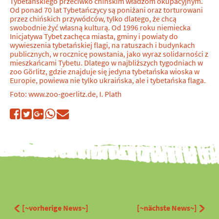
Tybetańskiego przeciwko chińskim władzom okupacyjnym.
Od ponad 70 lat Tybetańczycy są poniżani oraz torturowani
przez chińskich przywódców, tylko dlatego, że chcą
swobodnie żyć własną kulturą. Od 1996 roku niemiecka
Inicjatywa Tybet zachęca miasta, gminy i powiaty do
wywieszenia tybetańskiej flagi, na ratuszach i budynkach
publicznych, w rocznicę powstania, jako wyraz solidarności z
mieszkańcami Tybetu. Dlatego w najbliższych tygodniach w
zoo Görlitz, gdzie znajduje się jedyna tybetańska wioska w
Europie, powiewa nie tylko ukraińska, ale i tybetańska flaga.
Foto: www.zoo-goerlitz.de, I. Plath
[~vorherige News~]
[~nächste News~]