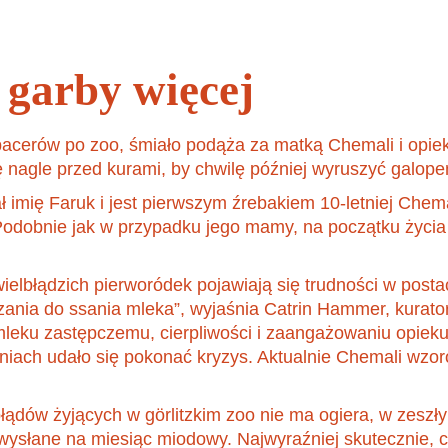
Datki na ochronę
gatunków
garby więcej
acerów po zoo, śmiało podąża za matką Chemali i opiek
 nagle przed kurami, by chwilę później wyruszyć galope
 imię Faruk i jest pierwszym źrebakiem 10-letniej Chemal
 Podobnie jak w przypadku jego mamy, na początku życia
ielbłądzich pierworódek pojawiają się trudności w posta
ania do ssania mleka”, wyjaśnia Catrin Hammer, kurator
 mleku zastępczemu, cierpliwości i zaangażowaniu opieku
dniach udało się pokonać kryzys. Aktualnie Chemali wzo
łądów żyjących w görlitzkim zoo nie ma ogiera, w zeszł
y wysłane na miesiąc miodowy. Najwyraźniej skutecznie