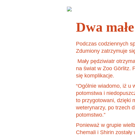
ZWIERZĘTA
Wasza
uroczystość w zoo
Dwa małe 
Podczas codziennych sp
Zdumiony zatrzymuje się
Mały pędziwiatr otrzymał
na świat w Zoo Görlitz.
się komplikacje.
“Ogólnie wiadomo, iż u w
potomstwa i niedopuszcz
to przygotowani, dzięki
weterynarzy, po trzech 
potomstwo.”
Ponieważ w grupie wielb
Chemali i Shirin został