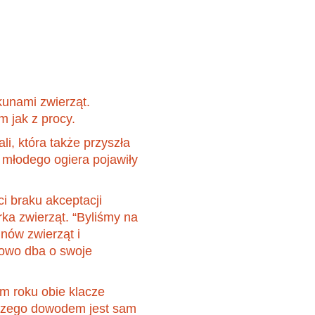
25. MÄRZ 2022
unami zwierząt.
m jak z procy.
i, która także przyszła
 młodego ogiera pojawiły
ci braku akceptacji
ka zwierząt. “Byliśmy na
nów zwierząt i
rowo dba o swoje
ym roku obie klacze
, czego dowodem jest sam