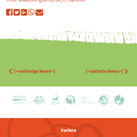
[~vorherige News~]
[~nächste News~]
Kariera