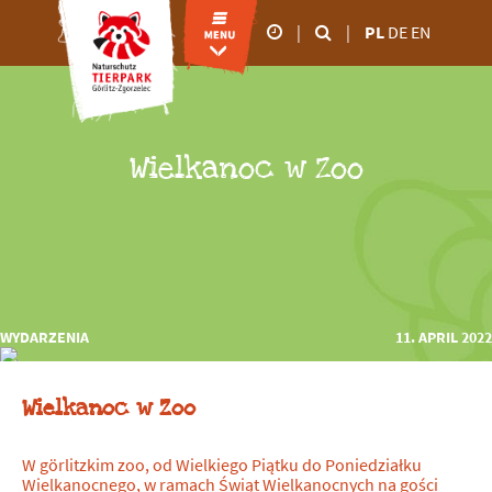
|
|
PL
DE
EN
godziny otwarcia
od marca do
października
Wielkanoc w Zoo
09.00 - 18:00
od listopada do lutego
09.00 - 16:00
WYDARZENIA
11. APRIL 2022
Wielkanoc w Zoo
W görlitzkim zoo, od Wielkiego Piątku do Poniedziałku
Wielkanocnego, w ramach Świąt Wielkanocnych na gości