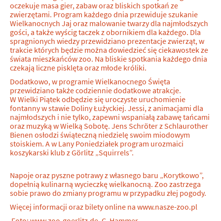
oczekuje masa gier, zabaw oraz bliskich spotkań ze
zwierzętami. Program każdego dnia przewiduje szukanie
Wielkanocnych Jaj oraz malowanie twarzy dla najmłodszych
gości, a także wyścig taczek z obornikiem dla każdego. Dla
spragnionych wiedzy przewidziano prezentacje zwierząt, w
trakcie których będzie można dowiedzieć się ciekawostek ze
świata mieszkańców zoo. Na bliskie spotkania każdego dnia
czekają liczne pisklęta oraz młode króliki.
Dodatkowo, w programie Wielkanocnego Święta
przewidziano także codziennie dodatkowe atrakcje.
W Wielki Piątek odbędzie się uroczyste uruchomienie
fontanny w stawie Doliny Łużyckiej. Jessi, z animacjami dla
najmłodszych i nie tylko, zapewni wspaniałą zabawę tańcami
oraz muzyką w Wielką Sobotę. Jens Schröter z Schlaurother
Bienen osłodzi świąteczną niedzielę swoim miodowym
stoiskiem. A w Lany Poniedziałek program urozmaici
koszykarski klub z Görlitz „Squirrels”.
Napoje oraz pyszne potrawy z własnego baru „Korytkowo”,
dopełnią kulinarną wycieczkę wielkanocną. Zoo zastrzega
sobie prawo do zmiany programu w przypadku złej pogody.
Więcej informacji oraz bilety online na www.nasze-zoo.pl
Foto: www.zoo-goerlitz.de, C. Hammer