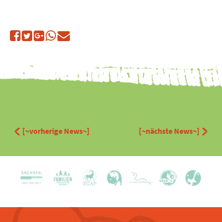
[~vorherige News~]
[~nächste News~]