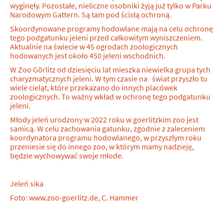
wyginęły. Pozostałe, nieliczne osobniki żyją już tylko w Parku
Narodowym Gattern. Są tam pod ścisłą ochroną.
Skoordynowane programy hodowlane mają na celu ochronę
tego podgatunku jeleni przed całkowitym wyniszczeniem.
Aktualnie na świecie w 45 ogrodach zoologicznych
hodowanych jest około 450 jeleni wschodnich.
W Zoo Görlitz od dziesięciu lat mieszka niewielka grupa tych
charyzmatycznych jeleni. W tym czasie na świat przyszło tu
wiele cieląt, które przekazano do innych placówek
zoologicznych. To ważny wkład w ochronę tego podgatunku
jeleni.
Młody jeleń urodzony w 2022 roku w goerlitzkim zoo jest
samicą. W celu zachowania gatunku, zgodnie z zaleceniem
koordynatora programu hodowlanego, w przyszłym roku
przeniesie się do innego zoo, w którym mamy nadzieję,
będzie wychowywać swoje młode.
Jeleń sika
Foto: www.zoo-goerlitz.de, C. Hammer