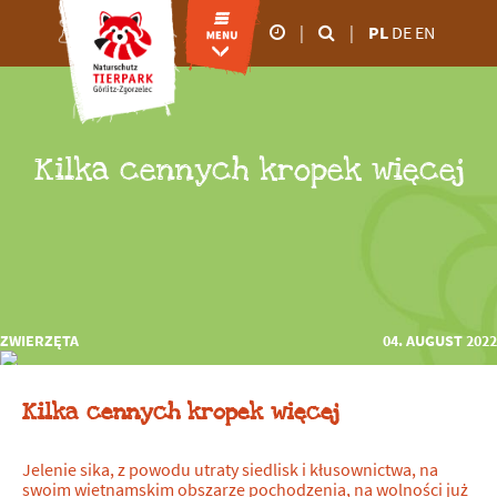
|
|
PL
DE
EN
godziny otwarcia
od marca do
października
Kilka cennych kropek więcej
09.00 - 18:00
od listopada do lutego
09.00 - 16:00
ZWIERZĘTA
04. AUGUST 2022
Kilka cennych kropek więcej
Jelenie sika, z powodu utraty siedlisk i kłusownictwa, na
swoim wietnamskim obszarze pochodzenia, na wolności już