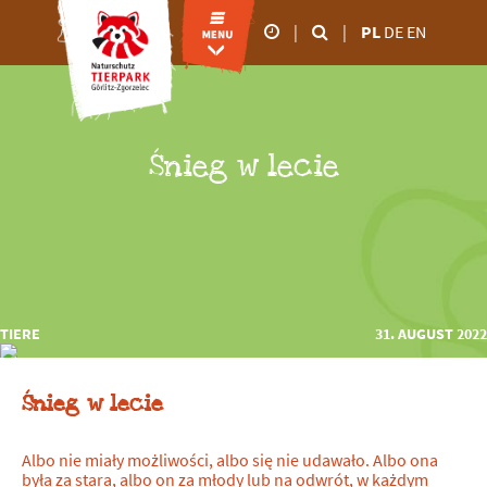
|
|
PL
DE
EN
godziny otwarcia
od marca do
października
Śnieg w lecie
09.00 - 18:00
od listopada do lutego
09.00 - 16:00
TIERE
31. AUGUST 2022
Śnieg w lecie
Albo nie miały możliwości, albo się nie udawało. Albo ona
była za stara, albo on za młody lub na odwrót, w każdym