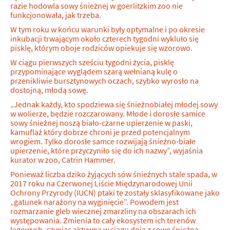
razie hodowla sowy śnieżnej w goerlitzkim zoo nie
funkcjonowała, jak trzeba.
W tym roku w końcu warunki były optymalne i po okresie
inkubacji trwającym około czterech tygodni wykluło się
pisklę, którym oboje rodziców opiekuje się wzorowo.
W ciągu pierwszych sześciu tygodni życia, pisklę
przypominające wyglądem szarą wełnianą kulę o
przenikliwie bursztynowych oczach, szybko wyrosło na
dostojną, młodą sowę.
„Jednak każdy, kto spodziewa się śnieżnobiałej młodej sowy
w wolierze, będzie rozczarowany. Młode i dorosłe samice
sowy śnieżnej noszą biało-czarne upierzenie w paski,
kamuflaż który dobrze chroni je przed potencjalnym
wrogiem. Tylko dorosłe samce rozwijają śnieżno-białe
upierzenie, które przyczyniło się do ich nazwy”, wyjaśnia
kurator w zoo, Catrin Hammer.
Ponieważ liczba dziko żyjących sów śnieżnych stale spada, w
2017 roku na Czerwonej Liście Międzynarodowej Unii
Ochrony Przyrody (IUCN) ptaki te zostały sklasyfikowane jako
„gatunek narażony na wyginięcie”. Powodem jest
rozmarzanie gleb wiecznej zmarzliny na obszarach ich
występowania. Zmienia to cały ekosystem ich terenów
lęgowych, czyniąc aktywną w ciągu dnia z sowę śnieżną