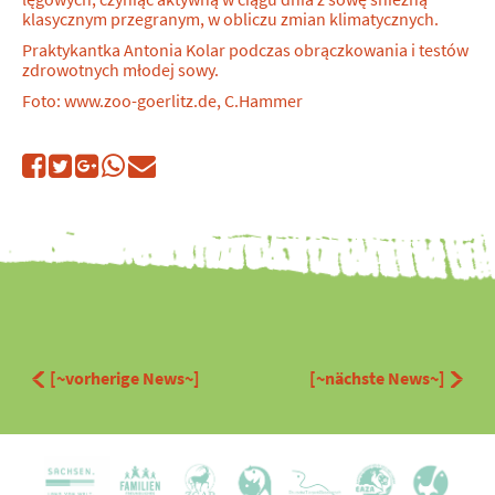
klasycznym przegranym, w obliczu zmian klimatycznych.
Praktykantka Antonia Kolar podczas obrączkowania i testów
zdrowotnych młodej sowy.
Foto: www.zoo-goerlitz.de, C.Hammer
[~vorherige News~]
[~nächste News~]