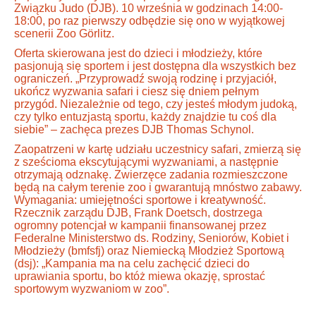
Związku Judo (DJB). 10 września w godzinach 14:00-
18:00, po raz pierwszy odbędzie się ono w wyjątkowej
scenerii Zoo Görlitz.
Oferta skierowana jest do dzieci i młodzieży, które
pasjonują się sportem i jest dostępna dla wszystkich bez
ograniczeń. „Przyprowadź swoją rodzinę i przyjaciół,
ukończ wyzwania safari i ciesz się dniem pełnym
przygód. Niezależnie od tego, czy jesteś młodym judoką,
czy tylko entuzjastą sportu, każdy znajdzie tu coś dla
siebie” – zachęca prezes DJB Thomas Schynol.
Zaopatrzeni w kartę udziału uczestnicy safari, zmierzą się
z sześcioma ekscytującymi wyzwaniami, a następnie
otrzymają odznakę. Zwierzęce zadania rozmieszczone
będą na całym terenie zoo i gwarantują mnóstwo zabawy.
Wymagania: umiejętności sportowe i kreatywność.
Rzecznik zarządu DJB, Frank Doetsch, dostrzega
ogromny potencjał w kampanii finansowanej przez
Federalne Ministerstwo ds. Rodziny, Seniorów, Kobiet i
Młodzieży (bmfsfj) oraz Niemiecką Młodzież Sportową
(dsj): „Kampania ma na celu zachęcić dzieci do
uprawiania sportu, bo któż miewa okazję, sprostać
sportowym wyzwaniom w zoo”.