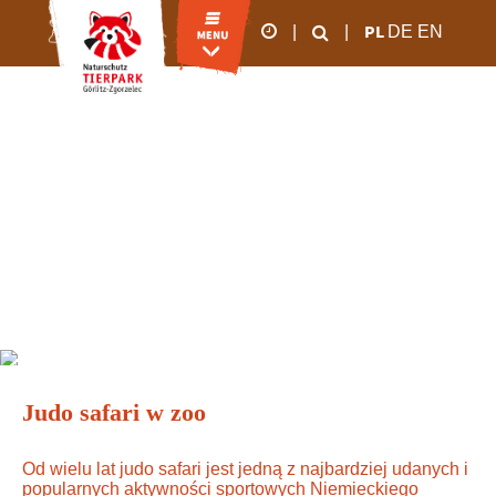
PL
|
|
DE
EN
godziny otwarcia
od marca do
października
Judo safari w zoo
09.00 - 18:00
od listopada do lutego
09.00 - 16:00
WYDARZENIA
07. SEPTEMBER 2022
Judo safari w zoo
Od wielu lat judo safari jest jedną z najbardziej udanych i
popularnych aktywności sportowych Niemieckiego