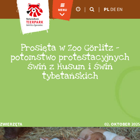
|
|
PL
DE
EN
godziny otwarcia
od marca do
października
Prosięta w Zoo Görlitz –
09.00 - 18:00
potomstwo protestacyjnych
świń z Husum i świń
od listopada do lutego
09.00 - 16:00
tybetańskich
ZWIERZĘTA
02. OKTOBER 2025