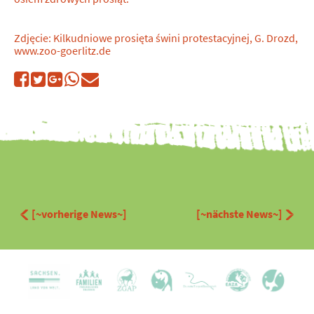
Zdjęcie: Kilkudniowe prosięta świni protestacyjnej, G. Drozd,
www.zoo-goerlitz.de
[~vorherige News~]
[~nächste News~]