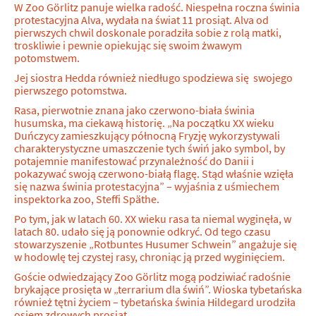
W Zoo Görlitz panuje wielka radość. Niespełna roczna świnia
protestacyjna Alva, wydała na świat 11 prosiąt. Alva od
pierwszych chwil doskonale poradziła sobie z rolą matki,
troskliwie i pewnie opiekując się swoim żwawym
potomstwem.
Jej siostra Hedda również niedługo spodziewa się swojego
pierwszego potomstwa.
Rasa, pierwotnie znana jako czerwono-biała świnia
husumska, ma ciekawą historię. „Na początku XX wieku
Duńczycy zamieszkujący północną Fryzję wykorzystywali
charakterystyczne umaszczenie tych świń jako symbol, by
potajemnie manifestować przynależność do Danii i
pokazywać swoją czerwono-białą flagę. Stąd właśnie wzięła
się nazwa świnia protestacyjna” – wyjaśnia z uśmiechem
inspektorka zoo, Steffi Späthe.
Po tym, jak w latach 60. XX wieku rasa ta niemal wyginęła, w
latach 80. udało się ją ponownie odkryć. Od tego czasu
stowarzyszenie „Rotbuntes Husumer Schwein” angażuje się
w hodowlę tej czystej rasy, chroniąc ją przed wyginięciem.
Goście odwiedzający Zoo Görlitz mogą podziwiać radośnie
brykające prosięta w „terrarium dla świń”. Wioska tybetańska
również tętni życiem – tybetańska świnia Hildegard urodziła
osiem zdrowych prosiąt.