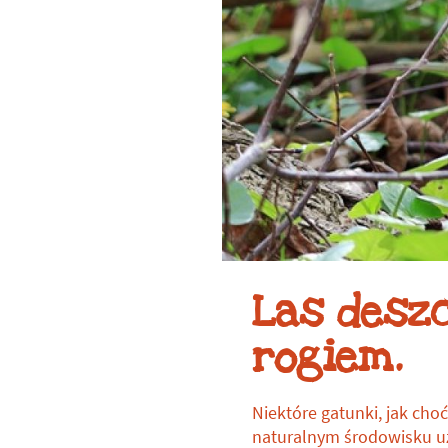
Las deszc
rogiem.
Niektóre gatunki, jak cho
naturalnym środowisku uzn