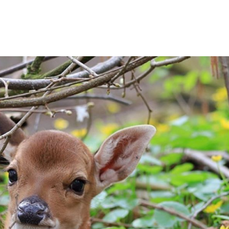
Datki na ochronę
gatunków