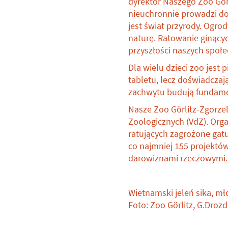
dyrektor Naszego Zoo Görl
nieuchronnie prowadzi do 
jest świat przyrody. Ogro
naturę. Ratowanie ginącyc
przyszłości naszych społe
Dla wielu dzieci zoo jest
tabletu, lecz doświadczaj
zachwytu budują fundamen
Nasze Zoo Görlitz-Zgorze
Zoologicznych (VdZ). Or
ratujących zagrożone gat
co najmniej 155 projektów
darowiznami rzeczowymi.
Wietnamski jeleń sika, m
Foto: Zoo Görlitz, G.Drozd