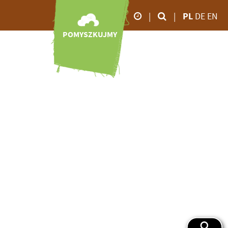
|
|
PL
DE
EN
SPARCIE
POMYSZKUJMY
godziny otwarcia
olontariat
Online-Shop
od marca do
Patronaty
Video
października
Pomoc
Impresje
09.00 - 18:00
efinansowa
Bociani dziennik
ponsoring
Zoo TV
daleko –
Datki
od listopada do
Pobierz
Spadek
lutego
09.00 - 16:00
iem.