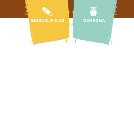
EDZINY
EDUKACJA & CO
OCHRONA
W
azd
Aktualności
Ochrona
W
przyrody i
otwarcia
Przedszkola i
gatunków
szkoły
onomia
Regionalne
Edukacja na Rzecz
ni
projekty ochrony
wacje
Zrównoważonego
gatunków
S
Rozwoju
 zoo
zczowy jest 
Klinika dla dzikich
Misja i historia
zwierząt
nik
Badania naukowe
Międzynarodowe
Tickets
projekty ochrony
Koło przyjaciół
gatunków
 w zoo
 tuż za rog
CICOlino
Ogród Insektów
aluchu!
Kampanie ochrony
zenia
gatunków
rmienia
Ochrona zwierząt
takt