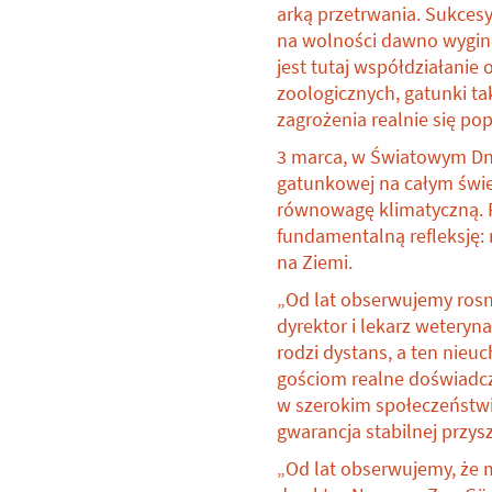
arką przetrwania. Sukcesy
na wolności dawno wygin
jest tutaj współdziałanie
zoologicznych, gatunki tak
zagrożenia realnie się pop
3 marca, w Światowym Dni
gatunkowej na całym świe
równowagę klimatyczną. P
fundamentalną refleksję
na Ziemi.
„Od lat obserwujemy ros
dyrektor i lekarz weteryn
rodzi dystans, a ten nie
gościom realne doświadcz
w szerokim społeczeństwi
gwarancja stabilnej przys
„Od lat obserwujemy, że 