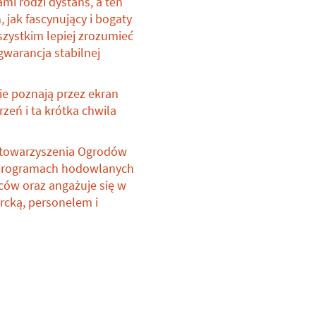
mi rodzi dystans, a ten
jak fascynujący i bogaty
szystkim lepiej zrozumieć
gwarancja stabilnej
ie poznają przez ekran
zeń i ta krótka chwila
 Stowarzyszenia Ogrodów
h programach hodowlanych
ców oraz angażuje się w
rcką, personelem i