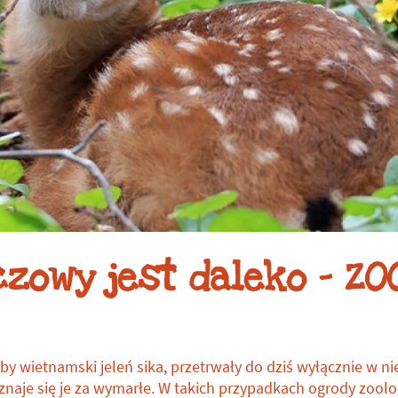
zowy jest daleko – ZO
ćby wietnamski jeleń sika, przetrwały do dziś wyłącznie w n
aje się je za wymarłe. W takich przypadkach ogrody zoologi