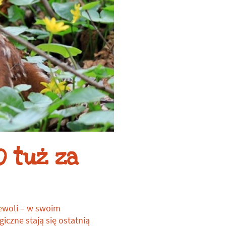
O tuż za
iewoli – w swoim
czne stają się ostatnią