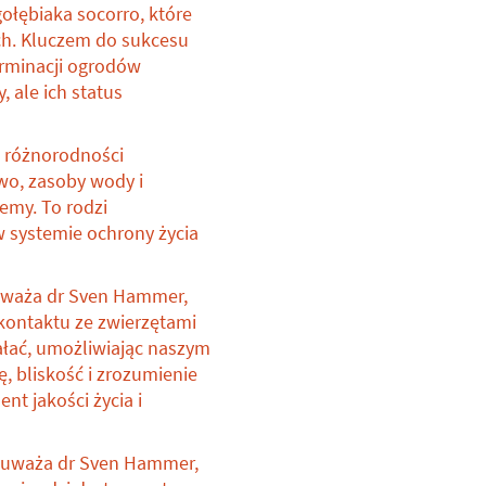
ołębiaka socorro, które
h. Kluczem do sukcesu
erminacji ogrodów
, ale ich status
s różnorodności
wo, zasoby wody i
emy. To rodzi
 systemie ochrony życia
uważa dr Sven Hammer,
 kontaktu ze zwierzętami
ałać, umożliwiając naszym
 bliskość i zrozumienie
t jakości życia i
 zauważa dr Sven Hammer,