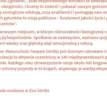
itz-Zgorzelec. „Brak bezpośredniego kontaktu ze zwierzęta
obojętności. Chcemy to zmienić i pokazać naszym gościom, 
dy zoologiczne edukują, uczą wrażliwości i pomagają nam w
h gatunków to misja publiczna – fundament jakości życia i 
czeństw”.
 pierwszym miejscem, w którym różnorodności biologicznej n
ą jej bezpośrednio. Spotkanie ze zwierzęciem, wymiana spojr
t wiedzy oraz głęboką więź emocjonalną z naturą.
lec (Naturschutz-Tierpark Görlitz) jest dumnym członkiem
ganizacja ta aktywnie uczestniczy w 140 międzynarodowyc
unki. Każdego roku stowarzyszenie ratuje około 500 kręgow
 ochrony przyrody w 55 krajach, wspierając je wiedzą ekspe
łode urodzone w Zoo Görlitz