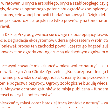
 w ratowaniu oryksa arabskiego, oryksa szablorogiego czy g
ęły, dowodzą ogromnego potencjału ogrodów zoologicznyc
 ochrony, celowanej hodowli i badań naukowych. Dzięki det
ie jak koziorożec alpejski nie tylko powróciły na łono natury
rawił.
u Dzikiej Przyrody, zwraca się uwagę na postępujący kryzy
cie. Degradacja ekosystemów uderza rykoszetem w rolnict
onieważ proces ten zachodzi powoli, często go bagatelizuj
: nowoczesne ogrody zoologiczne są niezbędnym ogniwem w
nące wyobcowanie mieszkańców miast wobec natury” – za
arii w Naszym Zoo Görlitz-Zgorzelec. „Brak bezpośredniego
uchronnie prowadzi do obojętności. Chcemy temu przeciwdzi
enie bogactwa przyrody. Ogrody zoologiczne budują wiedzę,
e. Aktywna ochrona gatunków to misja publiczna – fundamen
złości naszych społeczeństw”.
mieszkańcy miast coraz bardziej tracą kontakt z naturą” –