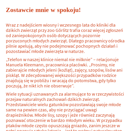
Zostawcie mnie w spokoju!
Wraz z nadejściem wiosny i wczesnego lata do kliniki dla
dzikich zwierząt przy zoo Görlitz trafia coraz więcej zgłoszeń
od zaniepokojonych osób dotyczących pozornie
porzuconych młodych zwierząt. Dlatego pracownicy ośrodka
pilnie apelują, aby nie podejmować pochopnych działań i
pozostawiać młode zwierzęta w naturze.
„Telefon w naszej klinice niemal nie milknie” – relacjonuje
Manuela Kleemann, pracownica placówki. „Prosimy, nie
zabierajcie młodych jeleni (koźląt), zajęcy, szopów, lisów ani
piskląt. W zdecydowanej większości przypadków rodzice
znajdują się w pobliżu i wracają do potomstwa, gdy tylko
poczują, że nikt ich nie obserwuje”.
Wiele sytuacji uznawanych za alarmujące to w rzeczywistości
przejaw naturalnych zachowań dzikich zwierząt.
Przedstawiciele wielu gatunków pozostawiają swoje młode
same na pewien czas, aby nie przyciągać uwagi
drapieżników. Młode lisy, szopy i jeże również zaczynają
poznawać otoczenie w bardzo młodym wieku. W przypadku
ptaków młode często opuszczają gniazdo, zanim jeszcze w
pełni opanują sztukę latania – jest to ważny i naturalny etap