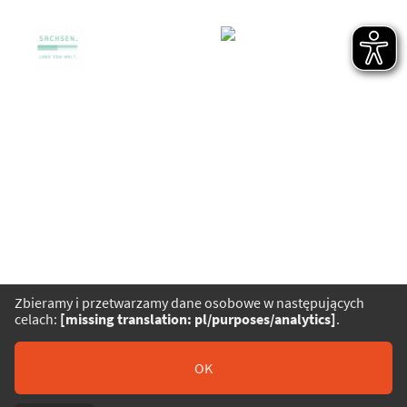
Kariera
Partnerzy
Kontakt
Prasa
Certyfikaty i nagrody
Biuletyn
Regulamin zwiedzania
Zbieramy i przetwarzamy dane osobowe w następujących
Ochrona Danych Osobowych
celach:
[missing translation: pl/purposes/analytics]
.
Impressum
Barrierefreiheit
OK