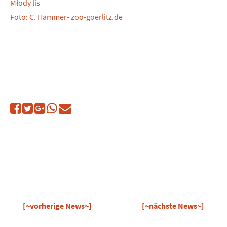
Młody lis
Foto: C. Hammer- zoo-goerlitz.de
[~vorherige News~]
[~nächste News~]