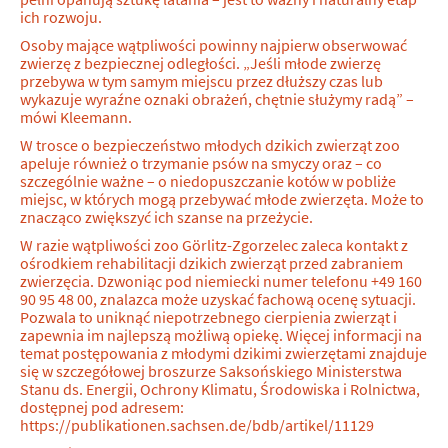
ich rozwoju.
Osoby mające wątpliwości powinny najpierw obserwować
zwierzę z bezpiecznej odległości. „Jeśli młode zwierzę
przebywa w tym samym miejscu przez dłuższy czas lub
wykazuje wyraźne oznaki obrażeń, chętnie służymy radą” –
mówi Kleemann.
W trosce o bezpieczeństwo młodych dzikich zwierząt zoo
apeluje również o trzymanie psów na smyczy oraz – co
szczególnie ważne – o niedopuszczanie kotów w pobliże
miejsc, w których mogą przebywać młode zwierzęta. Może to
znacząco zwiększyć ich szanse na przeżycie.
W razie wątpliwości zoo Görlitz-Zgorzelec zaleca kontakt z
ośrodkiem rehabilitacji dzikich zwierząt przed zabraniem
zwierzęcia. Dzwoniąc pod niemiecki numer telefonu +49 160
90 95 48 00, znalazca może uzyskać fachową ocenę sytuacji.
Pozwala to uniknąć niepotrzebnego cierpienia zwierząt i
zapewnia im najlepszą możliwą opiekę. Więcej informacji na
temat postępowania z młodymi dzikimi zwierzętami znajduje
się w szczegółowej broszurze Saksońskiego Ministerstwa
Stanu ds. Energii, Ochrony Klimatu, Środowiska i Rolnictwa,
dostępnej pod adresem:
https://publikationen.sachsen.de/bdb/artikel/11129