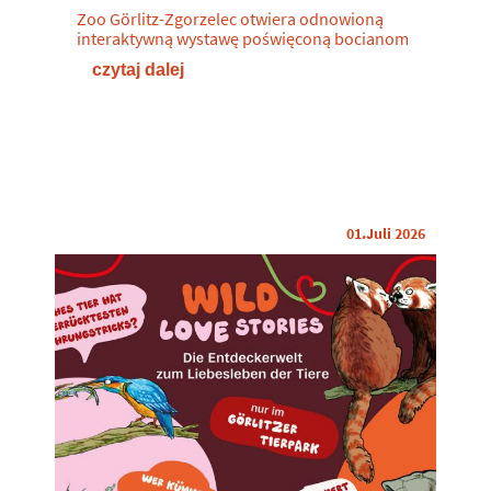
Zoo Görlitz-Zgorzelec otwiera odnowioną
interaktywną wystawę poświęconą bocianom
czytaj dalej
01.Juli 2026