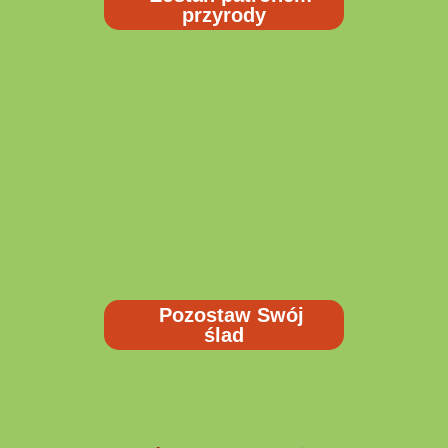
przyrody
Pozostaw Swój
ślad