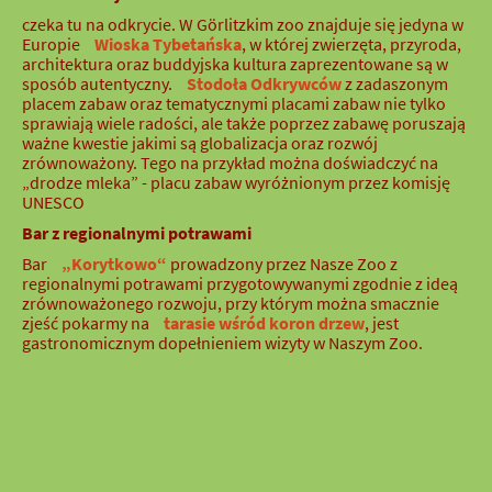
czeka tu na odkrycie. W Görlitzkim zoo znajduje się jedyna w
Europie
Wioska Tybetańska
, w której zwierzęta, przyroda,
architektura oraz buddyjska kultura zaprezentowane są w
sposób autentyczny.
Stodoła Odkrywców
z zadaszonym
placem zabaw oraz tematycznymi placami zabaw nie tylko
sprawiają wiele radości, ale także poprzez zabawę poruszają
ważne kwestie jakimi są globalizacja oraz rozwój
zrównoważony. Tego na przykład można doświadczyć na
„drodze mleka” - placu zabaw wyróżnionym przez komisję
UNESCO
Bar z regionalnymi potrawami
Bar
„Korytkowo“
prowadzony przez Nasze Zoo z
regionalnymi potrawami przygotowywanymi zgodnie z ideą
zrównoważonego rozwoju, przy którym można smacznie
zjeść pokarmy na
tarasie wśród koron drzew
, jest
gastronomicznym dopełnieniem wizyty w Naszym Zoo.