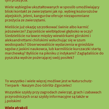
tym przeżycia.
Wiele wybiegów ukształtowanych w sposób umożliwiający
bliski kontakt ze zwierzętami jak np. wybieg koziorożców
alpejskich, jeleni, kangurów oferuje niezapomniane
przeżycia ze zwierzętami.
Mieliście już okazję szczotkować świnie albo karmić
jeżozwierze? Zajrzeliście wielbłądowi głęboko w oczy?
Siedzieliście na ławce między wiewiórkami górskimi i
aleksandrettami chińskimi wsłuchując się w szum
wodospadu? Obserwowaliście wydarzenia w gnieździe
sępów z jaskini naukowca, lub karmiliście kurczaczki startą
marchewką? Byliście na pikniku z indykami? Zaglądaliście do
pyszczka wydrze pożerającej swój posiłek?
To wszystko i wiele więcej możliwe jest w Naturschutz-
Tierpark - Naszym Zoo Görlitz-Zgorzelec!
Wszystkie szyldy przy zagrodach zwierząt, grach i zabawach
przyrodniczych oraz szyldy informacyjne są także w
j.polskim!
Wiele atrakcji