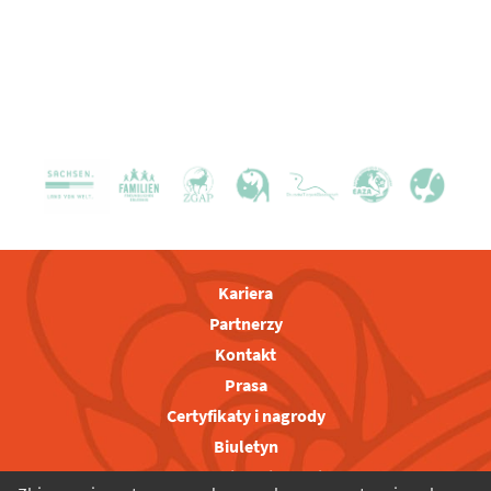
Kariera
Partnerzy
Kontakt
Prasa
Certyfikaty i nagrody
Biuletyn
Regulamin zwiedzania