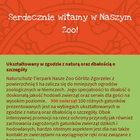
Serdecznie witamy w Naszym
Zoo!
Ukształtowany w zgodzie z naturą oraz dbałością o
szczegóły
Naturschutz-Tierpark Nasze Zoo Görlitz-Zgorzelec z
powierzchnią 5 ha zalicza się do mniejszych ogrodów
zoologicznych w Niemczech. Jego specjalności to dbałość o
doskonałą jakość hodowli zwierząt oraz serwis dla gości na
wysokim poziomie.
500 zwierząt
100 różnych gatunków
prezentowanych jest na wybiegach ukształtowanych w
zgodzie z naturą oraz dbałością o szczegóły. Obok
intensywnej promocji na rzecz ochrony przyrody jak również
zachowania zagrożonych gatunków zwierząt dzikich i
hodowlanych, bardzo istotnym aspektem jest dla nas także
kontakt ze zwierzętami na wyciągnięcie ręki oraz związane z