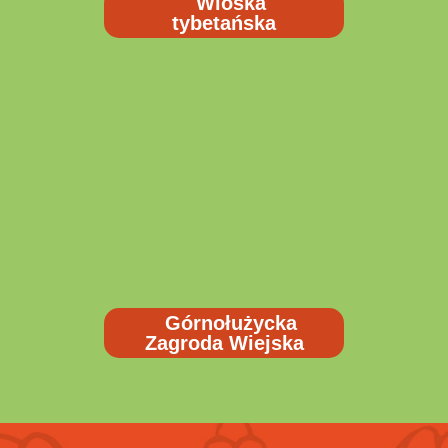
Wioska
tybetańska
Górnołużycka
Zagroda Wiejska