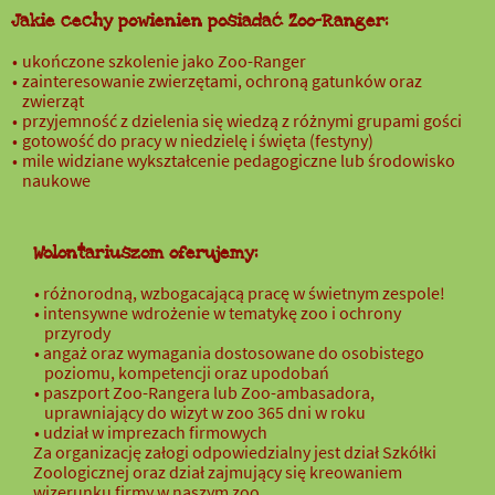
Jakie cechy powienien posiadać Zoo-Ranger:
ukończone szkolenie jako Zoo-Ranger
zainteresowanie zwierzętami, ochroną gatunków oraz
zwierząt
przyjemność z dzielenia się wiedzą z różnymi grupami gości
gotowość do pracy w niedzielę i święta (festyny)
mile widziane wykształcenie pedagogiczne lub środowisko
naukowe
Wolontariuszom oferujemy:
różnorodną, wzbogacającą pracę w świetnym zespole!
intensywne wdrożenie w tematykę zoo i ochrony
przyrody
angaż oraz wymagania dostosowane do osobistego
poziomu, kompetencji oraz upodobań
paszport Zoo-Rangera lub Zoo-ambasadora,
uprawniający do wizyt w zoo 365 dni w roku
udział w imprezach firmowych
Za organizację załogi odpowiedzialny jest dział Szkółki
Zoologicznej oraz dział zajmujący się kreowaniem
wizerunku firmy w naszym zoo.