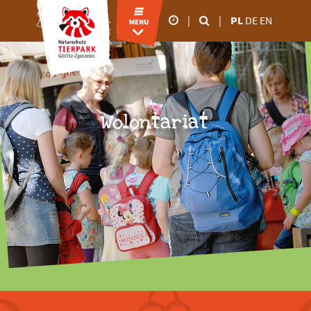
|
|
PL
DE
EN
godziny otwarcia
od marca do
października
09.00 - 18:00
Wolontariat
od listopada do lutego
09.00 - 16:00