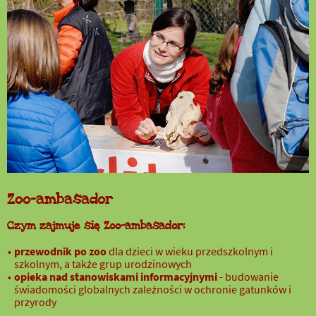
Zoo-ambasador
Czym zajmuje się Zoo-ambasador:
przewodnik po zoo
dla dzieci w wieku przedszkolnym i
szkolnym, a także grup urodzinowych
opieka nad stanowiskami informacyjnymi
- budowanie
świadomości globalnych zależności w ochronie gatunków i
przyrody