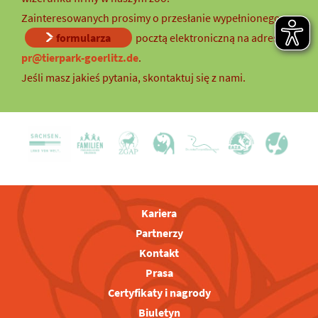
Zainteresowanych prosimy o przesłanie wypełnionego
formularza
pocztą elektroniczną na adres
pr@tierpark-goerlitz.de
.
Jeśli masz jakieś pytania, skontaktuj się z nami.
Kariera
Partnerzy
Kontakt
Prasa
Certyfikaty i nagrody
Biuletyn