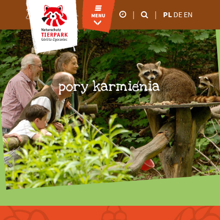
|
|
PL
DE
EN
godziny otwarcia
od marca do
października
09.00 - 18:00
pory karmienia
od listopada do lutego
09.00 - 16:00