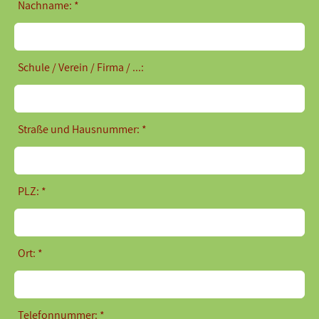
Nachname: *
Schule / Verein / Firma / ...:
Straße und Hausnummer: *
PLZ: *
Ort: *
Telefonnummer: *