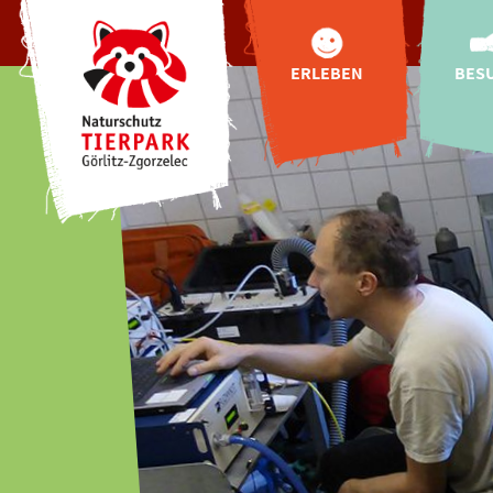
ERLEBEN
BES
Tiere
Anf
Tibetbären für
Öffnung
Görlitz
Zoo
Tibetdorf
Pre
Oberlausitzer
Online-
Bauernhof
Hallo
Highlights
Fütterun
Indoor-
Entdeckerwelt
Gastr
"Wild Love Stories"
Urlaub
Natur-Schau-Spiel-
Plätze
Buchung
exklusive
Tierbegegnungen