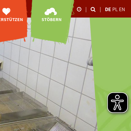
|
|
DE
PL
EN
ERSTÜTZEN
STÖBERN
Unsere Öffnungszeite
Neubau
Online-Shop
26.10.-02.11.2025
ibetbären-
Videos
Anlage
09:00-17:00 Uhr
Impressionen
Spenden
März bis Oktober
Storchen-Tagebuch
tenschaften
09:00 - 18:00 Uhr
Downloads
ponsoring
November bis Februar
09:00 - 16:00 Uhr
Newsletter-
ity-Shopping
Anmeldung
en ohne Geld
Ehrenamt
eundeskreis
rbschaften
denbescheid