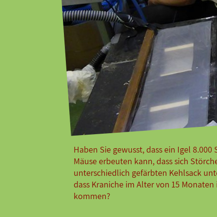
Feiern
Veranstaltungen
Ostern 2026
Haben Sie gewusst, dass ein Igel 8.000 
Mäuse erbeuten kann, dass sich Störch
unterschiedlich gefärbten Kehlsack un
dass Kraniche im Alter von 15 Monaten
kommen?