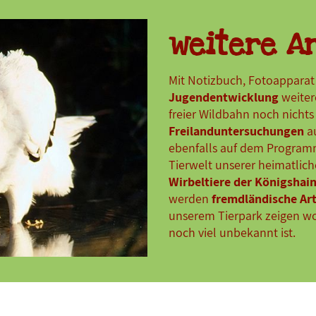
weitere A
Mit Notizbuch, Fotoapparat
Jugendentwicklung
weiter
freier Wildbahn noch nichts
Freilanduntersuchungen
au
ebenfalls auf dem Programm
Tierwelt unserer heimatlich
Wirbeltiere der Königshai
werden
fremdländische Ar
unserem Tierpark zeigen w
noch viel unbekannt ist.