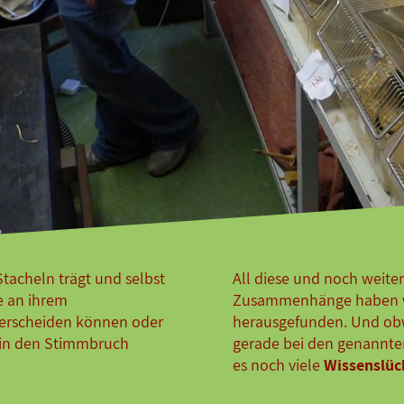
Stacheln trägt und selbst
All diese und noch weit
e an ihrem
Zusammenhänge haben wi
terscheiden können oder
herausgefunden. Und ob
 in den Stimmbruch
gerade bei den genannten 
es noch viele
Wissenslüc