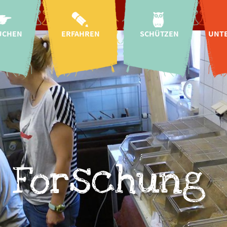
UCHEN
ERFAHREN
SCHÜTZEN
UNT
ahrt
Aktuelles
Arten- &
Naturschutz
T
szeiten
Kindergärten &
Schulen
Wildtier-
plan
Auffangstation
Bildung für
ise
nachhaltige
Regionale Projekte
Pa
Entwicklung
Tickets
Internationale
S
Mission &
Projekte
 Baby!
Char
Geschichte
Artenschutz-
gszeiten
Helf
Forschung
Kampagnen
Forschung
onomie
CICOlino
Insektengarten
 im Zoo
Fr
Tierschutz
sanfrage
E
Artenschutz-
Spenden
Spen