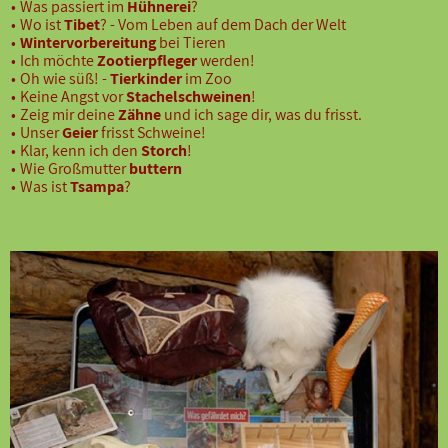
Was passiert im
Hühnerei
?
Wo ist
Tibet
? - Vom Leben auf dem Dach der Welt
Wintervorbereitung
bei Tieren
Ich möchte
Zootierpfleger
werden!
Oh wie süß! -
Tierkinder
im Zoo
Keine Angst vor
Stachelschweinen
!
Zeig mir deine
Zähne
und ich sage dir, was du frisst.
Unser
Geier
frisst Schweine!
Klar, kenn ich den
Storch
!
Wie Großmutter
buttern
Was ist
Tsampa
?