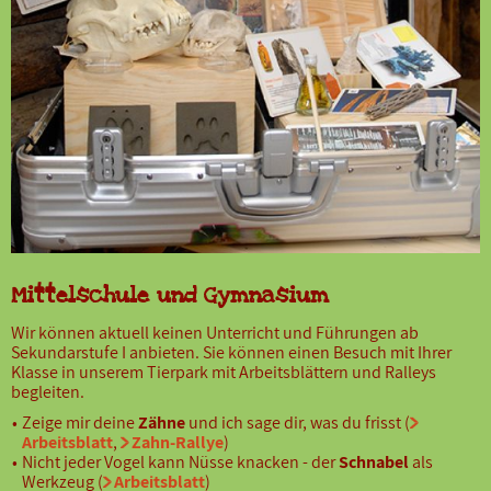
Mittelschule und Gymnasium
Wir können aktuell keinen Unterricht und Führungen ab
Sekundarstufe I anbieten. Sie können einen Besuch mit Ihrer
Klasse in unserem Tierpark mit Arbeitsblättern und Ralleys
begleiten.
Zeige mir deine
Zähne
und ich sage dir, was du frisst (
Arbeitsblatt
,
Zahn-Rallye
)
Nicht jeder Vogel kann Nüsse knacken - der
Schnabel
als
Werkzeug (
Arbeitsblatt
)