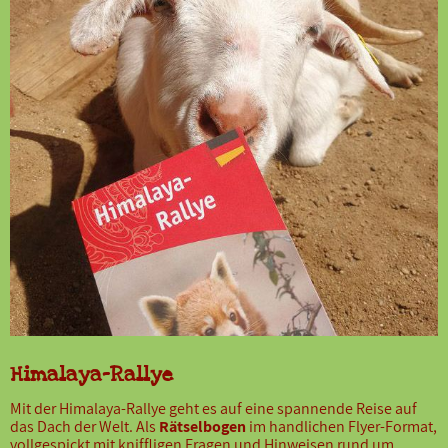
Himalaya-Rallye
Mit der Himalaya-Rallye geht es auf eine spannende Reise auf
das Dach der Welt. Als
Rätselbogen
im handlichen Flyer-Format,
vollgespickt mit kniffligen Fragen und Hinweisen rund um