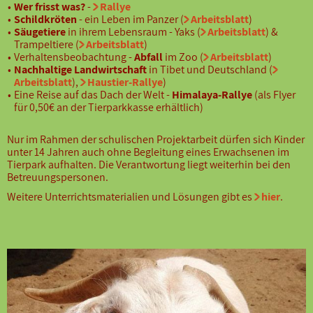
Wer frisst was?
-
Rallye
Schildkröten
- ein Leben im Panzer (
Arbeitsblatt
)
Säugetiere
in ihrem Lebensraum - Yaks (
Arbeitsblatt
) &
Trampeltiere (
Arbeitsblatt
)
Verhaltensbeobachtung -
Abfall
im Zoo (
Arbeitsblatt
)
Nachhaltige Landwirtschaft
in Tibet und Deutschland (
Arbeitsblatt
),
Haustier-Rallye
)
Eine Reise auf das Dach der Welt -
Himalaya-Rallye
(als Flyer
für 0,50€ an der Tierparkkasse erhältlich)
Nur im Rahmen der schulischen Projektarbeit dürfen sich Kinder
unter 14 Jahren auch ohne Begleitung eines Erwachsenen im
Tierpark aufhalten. Die Verantwortung liegt weiterhin bei den
Betreuungspersonen.
Weitere Unterrichtsmaterialien und Lösungen gibt es
hier
.