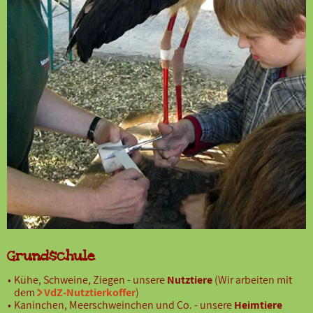
Grundschule
Kühe, Schweine, Ziegen - unsere
Nutztiere
(Wir arbeiten mit
dem
VdZ-Nutztierkoffer
)
Kaninchen, Meerschweinchen und Co. - unsere
Heimtiere