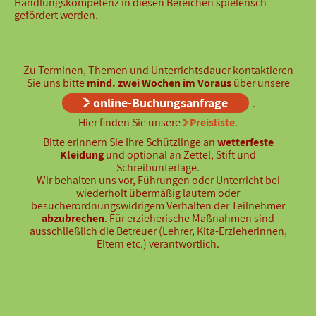
Handlungskompetenz in diesen Bereichen spielerisch
gefördert werden.
Zu Terminen, Themen und Unterrichtsdauer kontaktieren
Sie uns bitte
mind. zwei Wochen im Voraus
über unsere
online-Buchungsanfrage
.
Hier finden Sie unsere
Preisliste
.
Bitte erinnern Sie Ihre Schützlinge an
wetterfeste
Kleidung
und optional an Zettel, Stift und
Schreibunterlage.
Wir behalten uns vor, Führungen oder Unterricht bei
wiederholt übermäßig lautem oder
besucherordnungswidrigem Verhalten der Teilnehmer
abzubrechen
. Für erzieherische Maßnahmen sind
ausschließlich die Betreuer (Lehrer, Kita-Erzieherinnen,
Eltern etc.) verantwortlich.