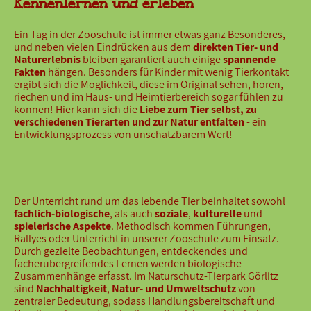
Kennenlernen und erleben
Ein Tag in der Zooschule ist immer etwas ganz Besonderes,
und neben vielen Eindrücken aus dem
direkten Tier- und
Naturerlebnis
bleiben garantiert auch einige
spannende
Fakten
hängen. Besonders für Kinder mit wenig Tierkontakt
ergibt sich die Möglichkeit, diese im Original sehen, hören,
riechen und im Haus- und Heimtierbereich sogar fühlen zu
können! Hier kann sich die
Liebe zum Tier selbst, zu
verschiedenen Tierarten und zur Natur entfalten
- ein
Entwicklungsprozess von unschätzbarem Wert!
Der Unterricht rund um das lebende Tier beinhaltet sowohl
fachlich-biologische
, als auch
soziale
,
kulturelle
und
spielerische Aspekte
. Methodisch kommen Führungen,
Rallyes oder Unterricht in unserer Zooschule zum Einsatz.
Durch gezielte Beobachtungen, entdeckendes und
fächerübergreifendes Lernen werden biologische
Zusammenhänge erfasst. Im Naturschutz-Tierpark Görlitz
sind
Nachhaltigkeit
,
Natur- und Umweltschutz
von
zentraler Bedeutung, sodass Handlungsbereitschaft und