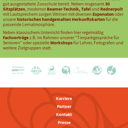
gut ausgestattete Zooschule bereit. Neben insgesamt
30
Sitzplätzen
, moderner
Beamer-Technik, Tafel
und
Rednerpult
mit Lautsprechern sorgen Vitrinen mit diversen
Exponaten
oder
unsere
historischen handgemalten Herkunftskarten
für die
passende Lernatmosphäre.
Neben klassischem Unterricht finden hier regelmäßig
Fachvorträge
z.B. im Rahmen unserer "Tierparkgespräche für
Senioren" oder spezielle
Workshops
für Lehrer, Fotografen und
weitere Zielgruppen statt.
Karriere
Partner
Kontakt
Presse