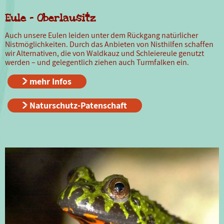
Eule - Oberlausitz
Auch unsere Eulen leiden unter dem Rückgang natürlicher
Nistmöglichkeiten. Durch das Anbieten von Nisthilfen schaffen
wir Alternativen, die von Waldkauz und Schleiereule genutzt
werden – und gelegentlich ziehen auch Turmfalken ein.
mehr Infos
Naturschutz-Patenschaft