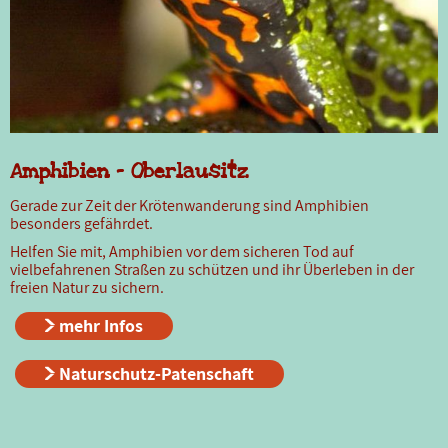
Amphibien - Oberlausitz
Gerade zur Zeit der Krötenwanderung sind Amphibien
besonders gefährdet.
Helfen Sie mit, Amphibien vor dem sicheren Tod auf
vielbefahrenen Straßen zu schützen und ihr Überleben in der
freien Natur zu sichern.
mehr Infos
Naturschutz-Patenschaft