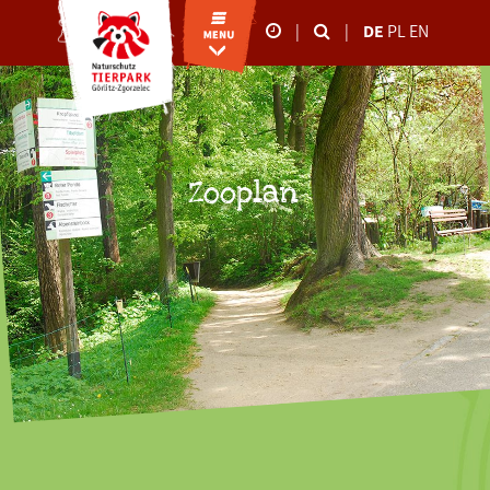
|
|
DE
PL
EN
Unsere Öffnungszeiten
26.10.-02.11.2025
09:00-17:00 Uhr
März bis Oktober
Zooplan
09:00 - 18:00 Uhr
November bis Februar
09:00 - 16:00 Uhr