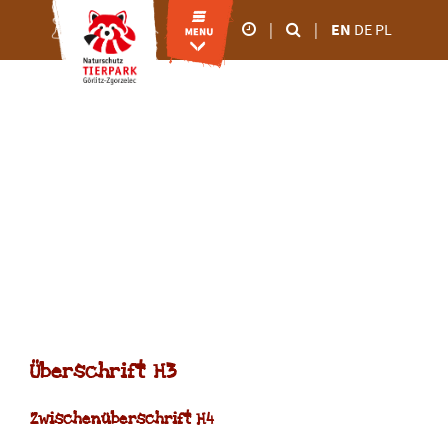
|
|
EN
DE
PL
Our business hours
26.02.2026 5.00 p.m
28.02.2026 6.00 p.m
March to October
test site
9.00 a.m - 6.00 p.m
November to February
9.00 a.m - 4.00 p.m
Hauptüberschrift
Überschrift H2
Überschrift H3
Zwischenüberschrift H4