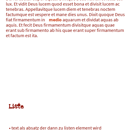
lux. Et vidit Deus lucem quod esset bona et divisit lucem ac
tenebras. Appellavitque lucem diem et tenebras noctem
factumque est vespere et mane dies unus. Dixit quoque Deus
fiat firmamentum in
medio
aquarum et dividat aquas ab
aquis. Et fecit Deus firmamentum divisitque aquas quae
erant sub firmamento ab his quae erant super firmamentum
et factum est ita.
Immer H2 Überschrift
Liste
text als absatz der dann zu listen element wird