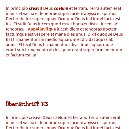
In principio
creavit
Deus
caelum
et terram. Terra autem erat
inanis et vacua et tenebrae super faciem abyssi et spiritus
Dei ferebatur super aquas. Dixitque Deus fiat lux et facta est
lux. Et vidit Deus lucem quod esset bona et divisit lucem ac
tenebras.
Appellavitque
lucem diem et tenebras noctem
factumque est vespere et mane dies unus. Dixit quoque Deus
fiat firmamentum in medio aquarum et dividat aquas ab
aquis. Et fecit Deus firmamentum divisitque aquas quae
erant sub firmamento ab his quae erant super firmamentum
et factum est ita.
H-Schrift
Überschrift
Überschrift H3
In principio creavit Deus caelum et terram. Terra autem erat
inanis et vacua et tenebrae super faciem abyssi et spiritus
Dei ferebatur super aquas. Dixitque Deus fiat lux et facta est