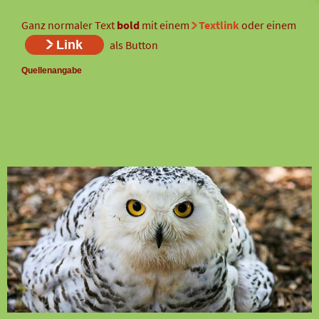
Ganz normaler Text
bold
mit einem
Textlink
oder einem
Link
als Button
Quellenangabe