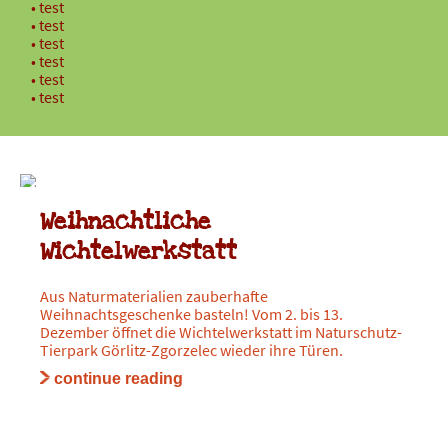
test
test
test
test
test
test
ZOOSCHULE
23. OKTOBER 2019
Weihnachtliche
Wichtelwerkstatt
Aus Naturmaterialien zauberhafte
Weihnachtsgeschenke basteln! Vom 2. bis 13.
Dezember öffnet die Wichtelwerkstatt im Naturschutz-
Tierpark Görlitz-Zgorzelec wieder ihre Türen.
continue reading