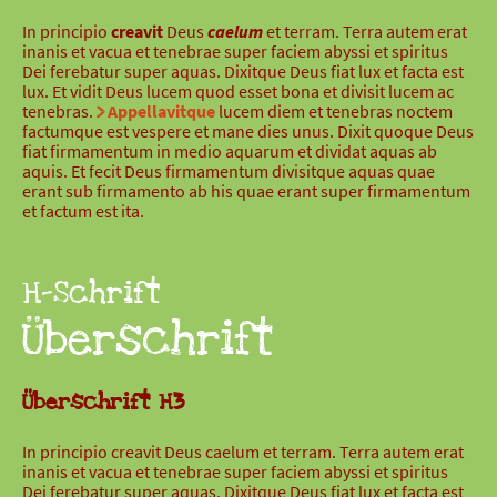
In principio
creavit
Deus
caelum
et terram. Terra autem erat
inanis et vacua et tenebrae super faciem abyssi et spiritus
Dei ferebatur super aquas. Dixitque Deus fiat lux et facta est
lux. Et vidit Deus lucem quod esset bona et divisit lucem ac
tenebras.
Appellavitque
lucem diem et tenebras noctem
factumque est vespere et mane dies unus. Dixit quoque Deus
fiat firmamentum in medio aquarum et dividat aquas ab
aquis. Et fecit Deus firmamentum divisitque aquas quae
erant sub firmamento ab his quae erant super firmamentum
et factum est ita.
H-Schrift
Überschrift
Überschrift H3
In principio creavit Deus caelum et terram. Terra autem erat
inanis et vacua et tenebrae super faciem abyssi et spiritus
Dei ferebatur super aquas. Dixitque Deus fiat lux et facta est