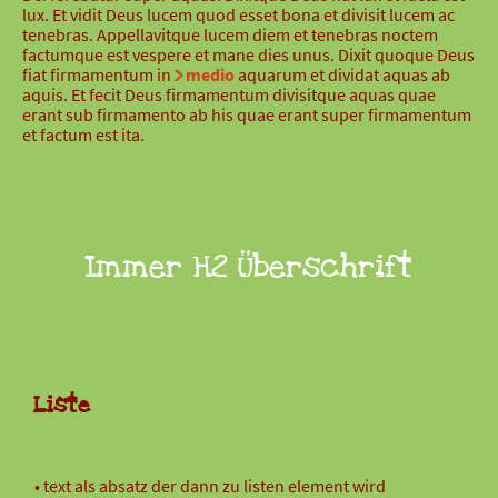
lux. Et vidit Deus lucem quod esset bona et divisit lucem ac
tenebras. Appellavitque lucem diem et tenebras noctem
factumque est vespere et mane dies unus. Dixit quoque Deus
fiat firmamentum in
medio
aquarum et dividat aquas ab
aquis. Et fecit Deus firmamentum divisitque aquas quae
erant sub firmamento ab his quae erant super firmamentum
et factum est ita.
Immer H2 Überschrift
Liste
text als absatz der dann zu listen element wird