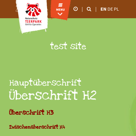
|
|
EN
DE
PL
Our business hours
26.02.2026 5.00 p.m
28.02.2026 6.00 p.m
March to October
test site
9.00 a.m - 6.00 p.m
November to February
9.00 a.m - 4.00 p.m
Hauptüberschrift
Überschrift H2
Überschrift H3
Zwischenüberschrift H4