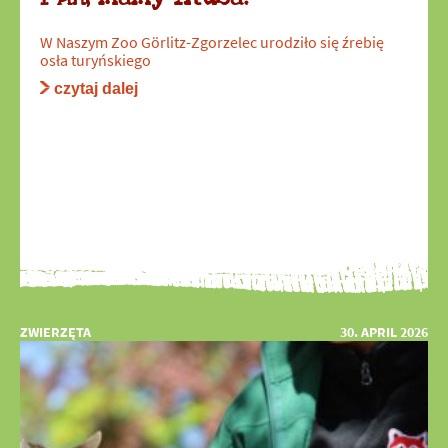
W Naszym Zoo Görlitz-Zgorzelec urodziło się źrebię
osła turyńskiego
czytaj dalej
ZWIERZĘTA
30. APRIL 2026