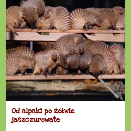
Od alpaki po żółwie
jaszczurowate