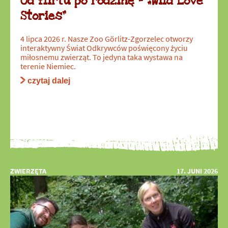
Od flirtu po rodzinę – „Wild Love
Stories”
4 lipca 2026 r. Nasze Zoo Görlitz-Zgorzelec otworzy
interaktywny Świat Odkrywców poświęcony życiu
miłosnemu zwierząt. To jedyna taka wystawa na
terenie Niemiec.
czytaj dalej
ZWIERZĘTA
17. JUNI 2026