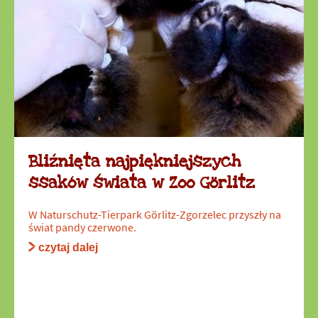
Bliźnięta najpiękniejszych
ssaków świata w Zoo Görlitz
W Naturschutz-Tierpark Görlitz-Zgorzelec przyszły na
świat pandy czerwone.
czytaj dalej