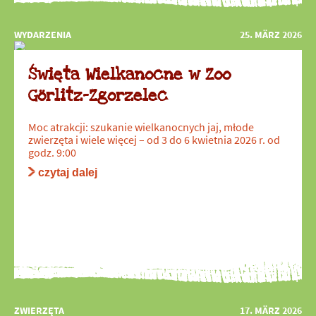
WYDARZENIA
25. MÄRZ 2026
Święta Wielkanocne w Zoo
Görlitz-Zgorzelec
Moc atrakcji: szukanie wielkanocnych jaj, młode
zwierzęta i wiele więcej – od 3 do 6 kwietnia 2026 r. od
godz. 9:00
czytaj dalej
ZWIERZĘTA
17. MÄRZ 2026