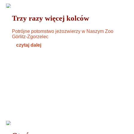
TIERE
05. JULI 2024
Trzy razy więcej kolców
Potrójne potomstwo jeżozwierzy w Naszym Zoo
Görlitz-Zgorzelec
czytaj dalej
WYDARZENIA
27. JUNI 2024