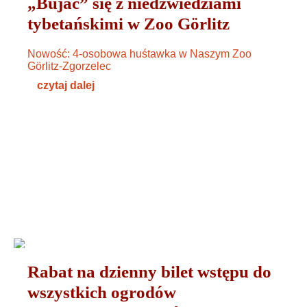
„Bujać” się z niedźwiedziami
tybetańskimi w Zoo Görlitz
Nowość: 4-osobowa huśtawka w Naszym Zoo
Görlitz-Zgorzelec
czytaj dalej
OGÓLNE
06. SEPTEMBER 2024
Rabat na dzienny bilet wstępu do
wszystkich ogrodów