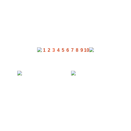
1
2
3
4
5
6
7
8
9
10
Kariera
Partnerzy
Kontakt
Prasa
Certyfikaty i nagrody