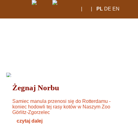
|
|
PL
DE
EN
godziny otwarcia
od marca do
października
Aktualności
09.00 - 18:00
od listopada do lutego
ZWIERZĘTA
15. JANUAR 2025
09.00 - 16:00
Żegnaj Norbu
Samiec manula przenosi się do Rotterdamu -
koniec hodowli tej rasy kotów w Naszym Zoo
Görlitz-Zgorzelec
czytaj dalej