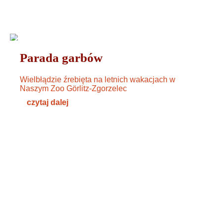
ZWIERZĘTA
11. JULI 2024
Parada garbów
Wielbłądzie źrebięta na letnich wakacjach w
Naszym Zoo Görlitz-Zgorzelec
czytaj dalej