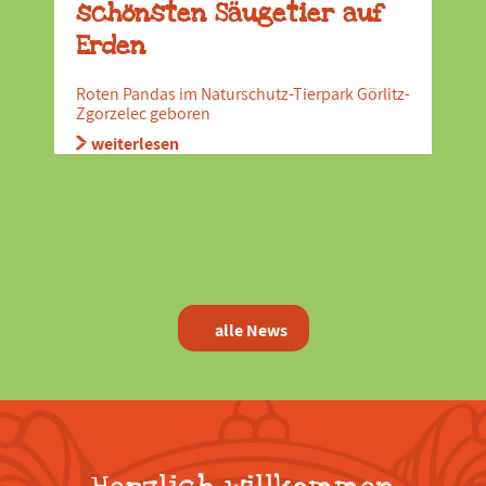
schönsten Säugetier auf
Erden
Roten Pandas im Naturschutz-Tierpark Görlitz-
Zgorzelec geboren
weiterlesen
alle News