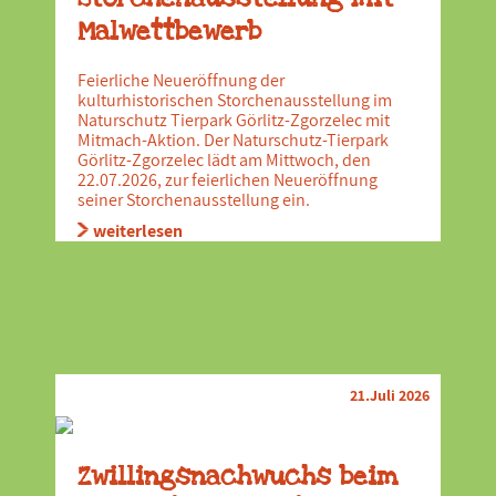
Malwettbewerb
Feierliche Neueröffnung der
kulturhistorischen Storchenausstellung im
Naturschutz Tierpark Görlitz-Zgorzelec mit
Mitmach-Aktion. Der Naturschutz-Tierpark
Görlitz-Zgorzelec lädt am Mittwoch, den
22.07.2026, zur feierlichen Neueröffnung
seiner Storchenausstellung ein.
weiterlesen
21.Juli 2026
Zwillingsnachwuchs beim