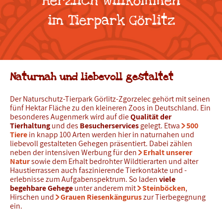
Herzlich willkommen
im Tierpark Görlitz
Naturnah und liebevoll gestaltet
Der Naturschutz-Tierpark Görlitz-Zgorzelec gehört mit seinen
fünf Hektar Fläche zu den kleineren Zoos in Deutschland. Ein
besonderes Augenmerk wird auf die
Qualität der
Tierhaltung
und des
Besucherservices
gelegt. Etwa
500
Tiere
in knapp 100 Arten werden hier in naturnahen und
liebevoll gestalteten Gehegen präsentiert. Dabei zählen
neben der intensiven Werbung für den
Erhalt unserer
Natur
sowie dem Erhalt bedrohter Wildtierarten und alter
Haustierrassen auch faszinierende Tierkontakte und -
erlebnisse zum Aufgabenspektrum. So laden
viele
begehbare Gehege
unter anderem mit
Steinböcken
,
Hirschen und
Grauen Riesenkängurus
zur Tierbegegnung
ein.