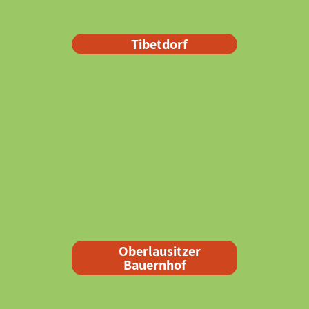
Tibetdorf
Oberlausitzer
Bauernhof