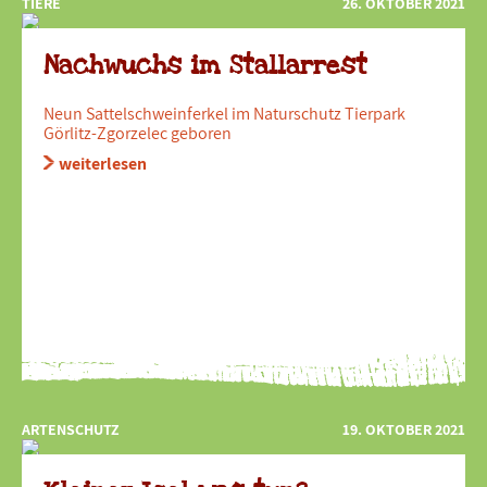
TIERE
26. OKTOBER 2021
Nachwuchs im Stallarrest
Neun Sattelschweinferkel im Naturschutz Tierpark
Görlitz-Zgorzelec geboren
weiterlesen
ARTENSCHUTZ
19. OKTOBER 2021