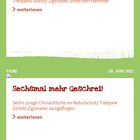
Tierparks Görlitz-Zgorzelec unter den Hammer
weiterlesen
TIERE
30. JUNI 2021
Sechsmal mehr Geschrei!
Sechs junge Chinasittiche im Naturschutz-Tierpark
Görlitz-Zgorzelec ausgeflogen
weiterlesen