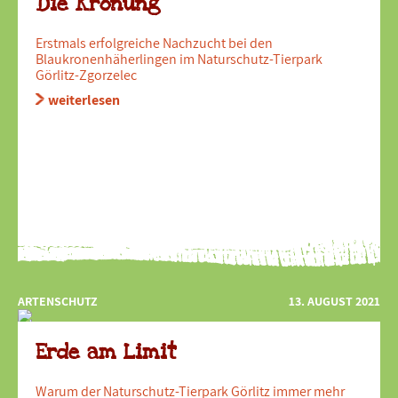
Die Krönung
Erstmals erfolgreiche Nachzucht bei den
Blaukronenhäherlingen im Naturschutz-Tierpark
Görlitz-Zgorzelec
weiterlesen
ARTENSCHUTZ
13. AUGUST 2021
Erde am Limit
Warum der Naturschutz-Tierpark Görlitz immer mehr