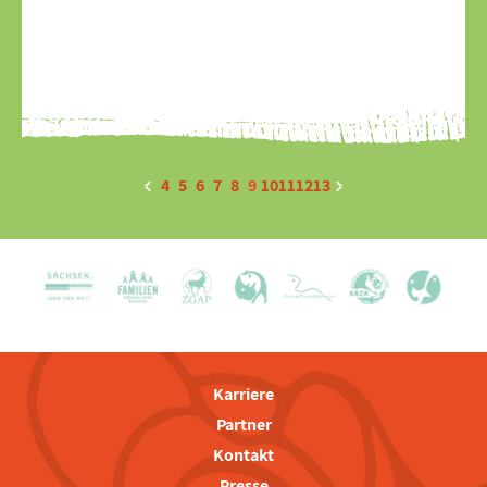
4
5
6
7
8
9
10
11
12
13
Karriere
Partner
Kontakt
Presse