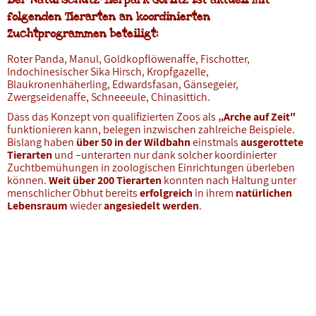
Der Naturschutz-Tierpark Görlitz ist aktuell mit
folgenden Tierarten an koordinierten
Zuchtprogrammen beteiligt:
Roter Panda, Manul, Goldkopflöwenaffe, Fischotter,
Indochinesischer Sika Hirsch, Kropfgazelle,
Blaukronenhäherling, Edwardsfasan, Gänsegeier,
Zwergseidenaffe, Schneeeule, Chinasittich.
Dass das Konzept von qualifizierten Zoos als
„Arche auf Zeit"
funktionieren kann, belegen inzwischen zahlreiche Beispiele.
Bislang haben
über 50 in der Wildbahn
einstmals
ausgerottete
Tierarten
und –unterarten nur dank solcher koordinierter
Zuchtbemühungen in zoologischen Einrichtungen überleben
können.
Weit über 200 Tierarten
konnten nach Haltung unter
menschlicher Obhut bereits
erfolgreich
in ihrem
natürlichen
Lebensraum
wieder
angesiedelt werden
.