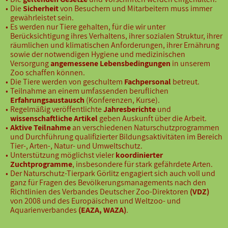
Die
Sicherheit
von Besuchern und Mitarbeitern muss immer
gewährleistet sein.
Es werden nur Tiere gehalten, für die wir unter
Berücksichtigung ihres Verhaltens, ihrer sozialen Struktur, ihrer
räumlichen und klimatischen Anforderungen, ihrer Ernährung
sowie der notwendigen Hygiene und medizinischen
Versorgung
angemessene Lebensbedingungen
in unserem
Zoo schaffen können.
Die Tiere werden von geschultem
Fachpersonal
betreut.
Teilnahme an einem umfassenden beruflichen
Erfahrungsaustausch
(Konferenzen, Kurse).
Regelmäßig veröffentlichte
Jahresberichte
und
wissenschaftliche Artikel
geben Auskunft über die Arbeit.
Aktive Teilnahme
an verschiedenen Naturschutzprogrammen
und Durchführung qualifizierter Bildungsaktivitäten im Bereich
Tier-, Arten-, Natur- und Umweltschutz.
Unterstützung möglichst vieler
koordinierter
Zuchtprogramme
, insbesondere für stark gefährdete Arten.
Der Naturschutz-Tierpark Görlitz engagiert sich auch voll und
ganz für Fragen des Bevölkerungsmanagements nach den
Richtlinien des Verbandes Deutscher Zoo-Direktoren
(VDZ)
von 2008 und des Europäischen und Weltzoo- und
Aquarienverbandes
(EAZA, WAZA)
.