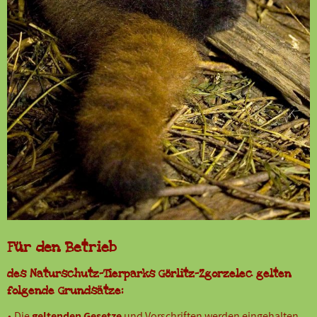
Für den Betrieb
des Naturschutz-Tierparks Görlitz-Zgorzelec gelten
folgende Grundsätze:
Die
geltenden Gesetze
und Vorschriften werden eingehalten.