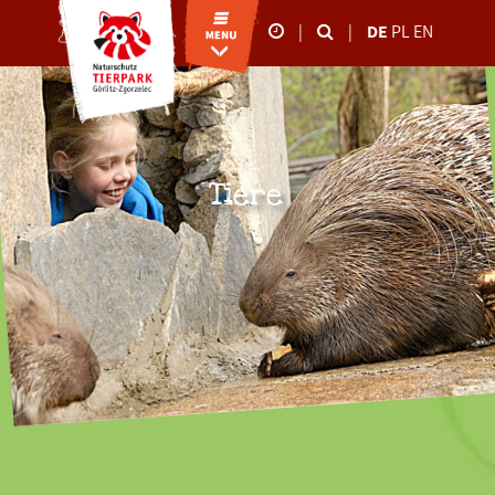
|
|
DE
PL
EN
Unsere Öffnungszeiten
26.10.-02.11.2025
09:00-17:00 Uhr
März bis Oktober
Tiere
09:00 - 18:00 Uhr
November bis Februar
09:00 - 16:00 Uhr