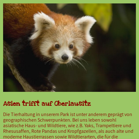
Asien trifft auf Oberlausitz
Die Tierhaltung in unserem Park ist unter anderem geprägt von
geographischen Schwerpunkten. Bei uns leben sowohl
asiatische Haus- und Wildtiere, wie z.B. Yaks, Trampeltiere und
Rhesusaffen, Rote Pandas und Kropfgazellen, als auch alte und
moderne Haustierrassen sowie Wildtierarten, die für die