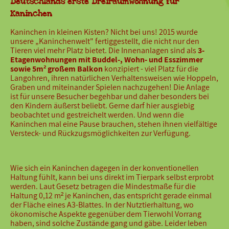
Deutschlands erste Dreiraumwohnung für
Kaninchen
Kaninchen in kleinen Kisten? Nicht bei uns! 2015 wurde
unsere „Kaninchenwelt" fertiggestellt, die nicht nur den
Tieren viel mehr Platz bietet. Die Innenanlagen sind als
3-
Etagenwohnungen mit Buddel-, Wohn- und Esszimmer
sowie 5m² großem Balkon
konzipiert - viel Platz für die
Langohren, ihren natürlichen Verhaltensweisen wie Hoppeln,
Graben und miteinander Spielen nachzugehen! Die Anlage
ist für unsere Besucher begehbar und daher besonders bei
den Kindern äußerst beliebt. Gerne darf hier ausgiebig
beobachtet und gestreichelt werden. Und wenn die
Kaninchen mal eine Pause brauchen, stehen ihnen vielfältige
Versteck- und Rückzugsmöglichkeiten zur Verfügung.
Wie sich ein Kaninchen dagegen in der konventionellen
Haltung fühlt, kann bei uns direkt im Tierpark selbst erprobt
werden. Laut Gesetz betragen die Mindestmaße für die
Haltung 0,12 m² je Kaninchen, das entspricht gerade einmal
der Fläche eines A3-Blattes. In der Nutztierhaltung, wo
ökonomische Aspekte gegenüber dem Tierwohl Vorrang
haben, sind solche Zustände gang und gäbe. Leider leben