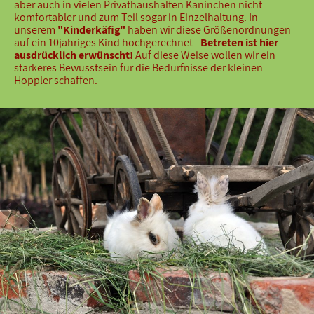
aber auch in vielen Privathaushalten Kaninchen nicht
komfortabler und zum Teil sogar in Einzelhaltung. In
unserem
"Kinderkäfig"
haben wir diese Größenordnungen
auf ein 10jähriges Kind hochgerechnet -
Betreten ist hier
ausdrücklich erwünscht!
Auf diese Weise wollen wir ein
stärkeres Bewusstsein für die Bedürfnisse der kleinen
Hoppler schaffen.